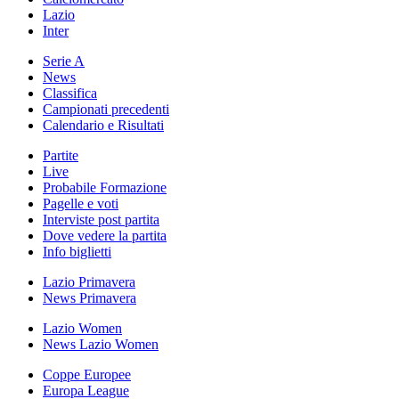
Lazio
Inter
Serie A
News
Classifica
Campionati precedenti
Calendario e Risultati
Partite
Live
Probabile Formazione
Pagelle e voti
Interviste post partita
Dove vedere la partita
Info biglietti
Lazio Primavera
News Primavera
Lazio Women
News Lazio Women
Coppe Europee
Europa League