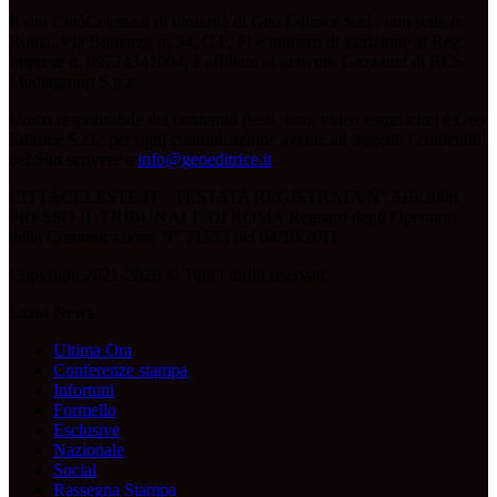
Il sito CittàCeleste.it di titolarità di Geo Editrice S.r.l., con sede in
Roma, Via Bomarzo n. 34, C.F, PI e numero di iscrizione al Reg.
Imprese n. 09724341004, è affiliato al network Gazzanet di RCS
Mediagroup S.p.a..
Unico responsabile dei contenuti (testi, foto, video e grafiche) è Geo
Editrice S.r.l.; per ogni comunicazione avente ad oggetto i contenuti
del Sito scrivere a
info@geoeditrice.it
.
CITTACELESTE.IT - TESTATA REGISTRATA N° 319/2008
PRESSO IL TRIBUNALE DI ROMA Registro degli Operatori
della Comunicazione N° 21553 del 04/10/2011
Copyright 2021-2026 © Tutti i diritti riservati.
Lazio News
Ultima Ora
Conferenze stampa
Infortuni
Formello
Esclusive
Nazionale
Social
Rassegna Stampa