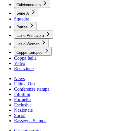
Calciomercato
Serie A
Squadra
Partite
Lazio Primavera
Lazio Women
Coppe Europee
Coppa Italia
Video
Redazione
News
Ultima Ora
Conferenze stampa
Infortuni
Formello
Esclusive
Nazionale
Social
Rassegna Stampa
Calciomercato