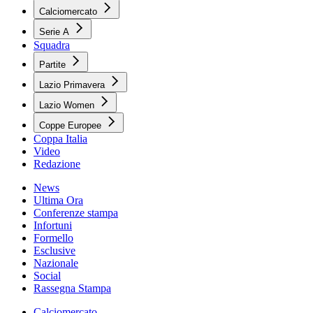
Calciomercato
Serie A
Squadra
Partite
Lazio Primavera
Lazio Women
Coppe Europee
Coppa Italia
Video
Redazione
News
Ultima Ora
Conferenze stampa
Infortuni
Formello
Esclusive
Nazionale
Social
Rassegna Stampa
Calciomercato