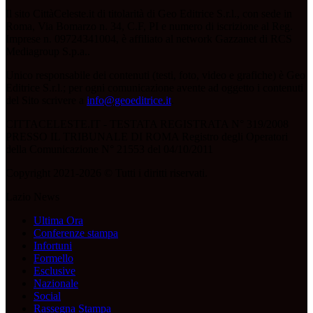
Il sito CittàCeleste.it di titolarità di Geo Editrice S.r.l., con sede in
Roma, Via Bomarzo n. 34, C.F, PI e numero di iscrizione al Reg.
Imprese n. 09724341004, è affiliato al network Gazzanet di RCS
Mediagroup S.p.a..
Unico responsabile dei contenuti (testi, foto, video e grafiche) è Geo
Editrice S.r.l.; per ogni comunicazione avente ad oggetto i contenuti
del Sito scrivere a
info@geoeditrice.it
.
CITTACELESTE.IT - TESTATA REGISTRATA N° 319/2008
PRESSO IL TRIBUNALE DI ROMA Registro degli Operatori
della Comunicazione N° 21553 del 04/10/2011
Copyright 2021-2026 © Tutti i diritti riservati.
Lazio News
Ultima Ora
Conferenze stampa
Infortuni
Formello
Esclusive
Nazionale
Social
Rassegna Stampa