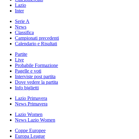
Lazio
Inter
Serie A
News
Classifica
Campionati precedenti
Calendario e Risultati
Partite
Live
Probabile Formazione
Pagelle e voti
Interviste post partita
Dove vedere la partita
Info biglietti
Lazio Primavera
News Primavera
Lazio Women
News Lazio Women
Coppe Europee
Europa League