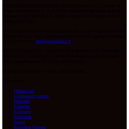
Il sito CittàCeleste.it di titolarità di Geo Editrice S.r.l., con sede in
Roma, Via Bomarzo n. 34, C.F, PI e numero di iscrizione al Reg.
Imprese n. 09724341004, è affiliato al network Gazzanet di RCS
Mediagroup S.p.a..
Unico responsabile dei contenuti (testi, foto, video e grafiche) è Geo
Editrice S.r.l.; per ogni comunicazione avente ad oggetto i contenuti
del Sito scrivere a
info@geoeditrice.it
.
CITTACELESTE.IT - TESTATA REGISTRATA N° 319/2008
PRESSO IL TRIBUNALE DI ROMA Registro degli Operatori
della Comunicazione N° 21553 del 04/10/2011
Copyright 2021-2026 © Tutti i diritti riservati.
Lazio News
Ultima Ora
Conferenze stampa
Infortuni
Formello
Esclusive
Nazionale
Social
Rassegna Stampa