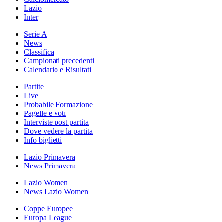
Lazio
Inter
Serie A
News
Classifica
Campionati precedenti
Calendario e Risultati
Partite
Live
Probabile Formazione
Pagelle e voti
Interviste post partita
Dove vedere la partita
Info biglietti
Lazio Primavera
News Primavera
Lazio Women
News Lazio Women
Coppe Europee
Europa League