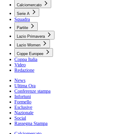
Calciomercato
Serie A
Squadra
Partite
Lazio Primavera
Lazio Women
Coppe Europee
Coppa Italia
Video
Redazione
News
Ultima Ora
Conferenze stampa
Infortuni
Formello
Esclusive
Nazionale
Social
Rassegna Stampa
Calciomercato