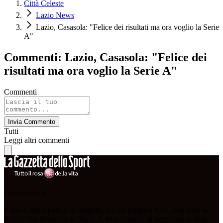
Città Celeste
Lazio News
Lazio, Casasola: "Felice dei risultati ma ora voglio la Serie
A"
Commenti: Lazio, Casasola: "Felice dei
risultati ma ora voglio la Serie A"
Commenti
Invia Commento
Tutti
Leggi altri commenti
Cittaceleste.it
Il sito CittàCeleste.it di titolarità di Geo Editrice S.r.l., con sede in
Roma, Via Bomarzo n. 34, C.F, PI e numero di iscrizione al Reg.