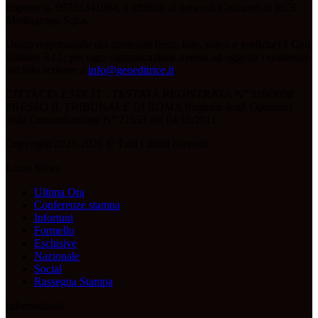
Imprese n. 09724341004, è affiliato al network Gazzanet di RCS
Mediagroup S.p.a..
Unico responsabile dei contenuti (testi, foto, video e grafiche) è Geo
Editrice S.r.l.; per ogni comunicazione avente ad oggetto i contenuti
del Sito scrivere a
info@geoeditrice.it
.
CITTACELESTE.IT - TESTATA REGISTRATA N° 319/2008
PRESSO IL TRIBUNALE DI ROMA Registro degli Operatori
della Comunicazione N° 21553 del 04/10/2011
Copyright 2021-2026 © Tutti i diritti riservati.
Lazio News
Ultima Ora
Conferenze stampa
Infortuni
Formello
Esclusive
Nazionale
Social
Rassegna Stampa
Informazioni