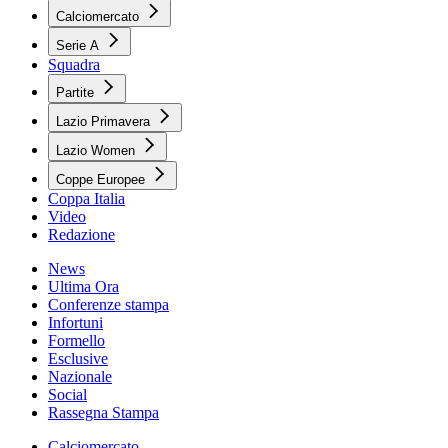
Calciomercato
Serie A
Squadra
Partite
Lazio Primavera
Lazio Women
Coppe Europee
Coppa Italia
Video
Redazione
News
Ultima Ora
Conferenze stampa
Infortuni
Formello
Esclusive
Nazionale
Social
Rassegna Stampa
Calciomercato