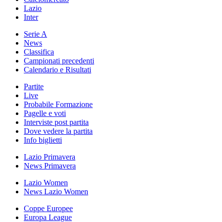
Lazio
Inter
Serie A
News
Classifica
Campionati precedenti
Calendario e Risultati
Partite
Live
Probabile Formazione
Pagelle e voti
Interviste post partita
Dove vedere la partita
Info biglietti
Lazio Primavera
News Primavera
Lazio Women
News Lazio Women
Coppe Europee
Europa League