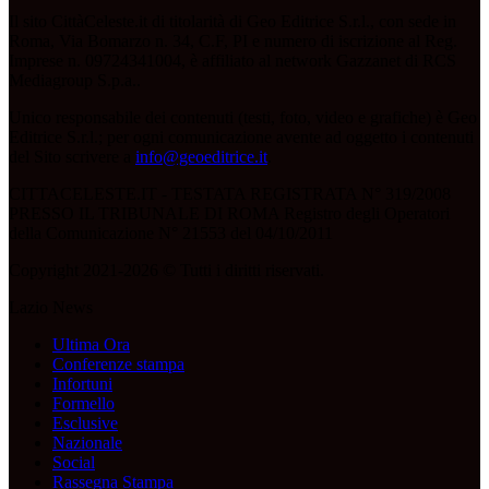
Il sito CittàCeleste.it di titolarità di Geo Editrice S.r.l., con sede in
Roma, Via Bomarzo n. 34, C.F, PI e numero di iscrizione al Reg.
Imprese n. 09724341004, è affiliato al network Gazzanet di RCS
Mediagroup S.p.a..
Unico responsabile dei contenuti (testi, foto, video e grafiche) è Geo
Editrice S.r.l.; per ogni comunicazione avente ad oggetto i contenuti
del Sito scrivere a
info@geoeditrice.it
.
CITTACELESTE.IT - TESTATA REGISTRATA N° 319/2008
PRESSO IL TRIBUNALE DI ROMA Registro degli Operatori
della Comunicazione N° 21553 del 04/10/2011
Copyright 2021-2026 © Tutti i diritti riservati.
Lazio News
Ultima Ora
Conferenze stampa
Infortuni
Formello
Esclusive
Nazionale
Social
Rassegna Stampa