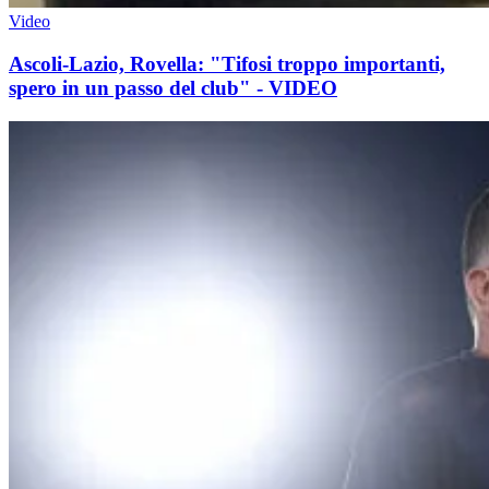
Video
Ascoli-Lazio, Rovella: "Tifosi troppo importanti,
spero in un passo del club" - VIDEO