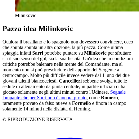
Milinkovic
Pazza idea Milinkovic
Qualora il brasiliano e lo spagnolo non dovessero convincere, ecco
che spunta spunta un'altra opzione, la più pazza. Come ultima
spiaggia infatti
Sarri
potrebbe puntare su
Milinkovic
per sfruttare
sia il suo senso del gol, sia la sua fisicità. Un'idea che in condizioni
critiche potrebbe balenare nella mente del Comandante, ma al
momento non si può prescindere dell'apporto del Sergente a
centrocampo. Molto più difficile invece vedere dal 1' uno dei due
giovani talenti biancocelesti.
Cancellieri
sebbene svolga tutte le
sedute di allenamento da punta centrale, in partite ufficiali ci ha
giocato solamente negli ultimi minuti contro l'Udinese.
Segnale
lampante che per Sarri non è ancora pronto
, come
Romero
,
raramente provato da falso nueve a
Formello
e finora in campo
solamente 14 minuti nella disfatta di Herning.
© RIPRODUZIONE RISERVATA