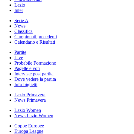
Lazio
Inter
Serie A
News
Classifica
Campionati precedenti
Calendario e Risultati
Partite
Live
Probabile Formazione
Pagelle e voti
Interviste post partita
Dove vedere la partita
Info biglietti
Lazio Primavera
News Primavera
Lazio Women
News Lazio Women
Coppe Europee
Europa League