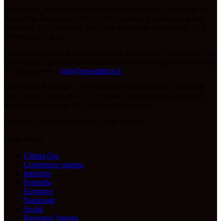
Il sito CittàCeleste.it di titolarità di Geo Editrice S.r.l., con sede in
Roma, Via Bomarzo n. 34, C.F, PI e numero di iscrizione al Reg.
Imprese n. 09724341004, è affiliato al network Gazzanet di RCS
Mediagroup S.p.a..
Unico responsabile dei contenuti (testi, foto, video e grafiche) è Geo
Editrice S.r.l.; per ogni comunicazione avente ad oggetto i contenuti
del Sito scrivere a
info@geoeditrice.it
.
CITTACELESTE.IT - TESTATA REGISTRATA N° 319/2008
PRESSO IL TRIBUNALE DI ROMA Registro degli Operatori
della Comunicazione N° 21553 del 04/10/2011
Copyright 2021-2026 © Tutti i diritti riservati.
Lazio News
Ultima Ora
Conferenze stampa
Infortuni
Formello
Esclusive
Nazionale
Social
Rassegna Stampa