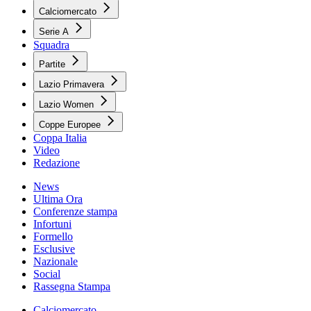
Calciomercato
Serie A
Squadra
Partite
Lazio Primavera
Lazio Women
Coppe Europee
Coppa Italia
Video
Redazione
News
Ultima Ora
Conferenze stampa
Infortuni
Formello
Esclusive
Nazionale
Social
Rassegna Stampa
Calciomercato