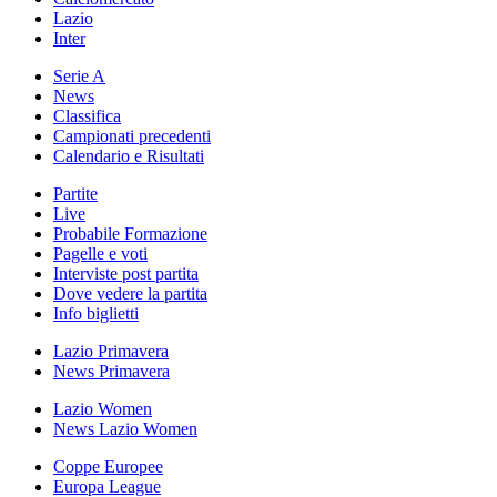
Lazio
Inter
Serie A
News
Classifica
Campionati precedenti
Calendario e Risultati
Partite
Live
Probabile Formazione
Pagelle e voti
Interviste post partita
Dove vedere la partita
Info biglietti
Lazio Primavera
News Primavera
Lazio Women
News Lazio Women
Coppe Europee
Europa League