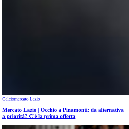
Calciomercato Lazio
Mercato Lazio | Occhio a Pinamonti: da alternativa
a priorità? C'è la prima offerta