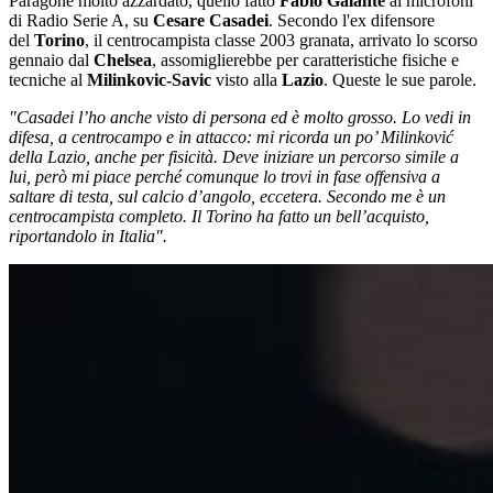
Paragone molto azzardato, quello fatto
Fabio Galante
ai microfoni
di Radio Serie A, su
Cesare Casadei
. Secondo l'ex difensore
del
Torino
, il centrocampista classe 2003 granata, arrivato lo scorso
gennaio dal
Chelsea
, assomiglierebbe per caratteristiche fisiche e
tecniche al
Milinkovic-Savic
visto alla
Lazio
. Queste le sue parole.
"Casadei l’ho anche visto di persona ed è molto grosso. Lo vedi in
difesa, a centrocampo e in attacco: mi ricorda un po’ Milinković
della Lazio, anche per fisicità. Deve iniziare un percorso simile a
lui, però mi piace perché comunque lo trovi in fase offensiva a
saltare di testa, sul calcio d’angolo, eccetera. Secondo me è un
centrocampista completo. Il Torino ha fatto un bell’acquisto,
riportandolo in Italia".