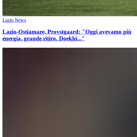
Lazio News
Lazio-Ostiamare, Provstgaard: "Oggi avevamo più
energia, grande ritiro. Doekhi..."