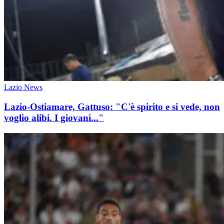
Lazio News
Lazio-Ostiamare, Gattuso: "C'è spirito e si vede, non
voglio alibi. I giovani..."