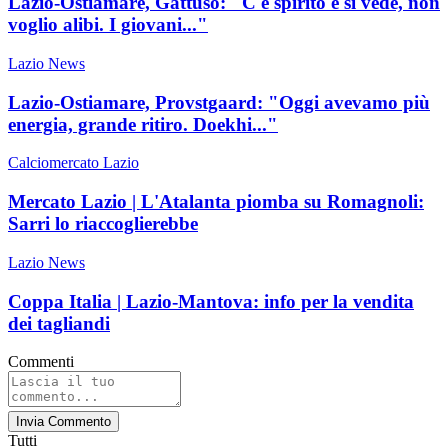
Lazio-Ostiamare, Gattuso: "C'è spirito e si vede, non
voglio alibi. I giovani..."
Lazio News
Lazio-Ostiamare, Provstgaard: "Oggi avevamo più
energia, grande ritiro. Doekhi..."
Calciomercato Lazio
Mercato Lazio | L'Atalanta piomba su Romagnoli:
Sarri lo riaccoglierebbe
Lazio News
Coppa Italia | Lazio-Mantova: info per la vendita
dei tagliandi
Commenti
Invia Commento
Tutti