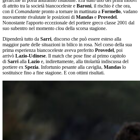
gerarchie in porta andranno ristabilite. Era stato uno dei primi motivi
di attrito tra la società biancoceleste e
Baroni
, il rischio è che ora,
con il
Comandante
pronto a tornare in mattinata a
Formello
, vadano
nuovamente rivalutate le posizioni di
Mandas
e
Provedel
.
Nonostante l'apporto eccezionale del portiere greco classe 2001 dal
suo subentro nel momento
clou
della scorsa stagione.
Dipenderà tutto da
Sarri
, discorso che può essere esteso alla
maggior parte delle situazioni in bilico in rosa. Nel corso della sua
prima esperienza biancoceleste aveva preferito
Provedel
, poi
arrivò
Lazio-Udinese
. Il match che pose fine al primo capitolo
di
Sarri
alla
Lazio
e, indirettamente, alla titolarità indiscussa del
portiere ex
Spezia
. Infortunio pesante alla caviglia,
Mandas
lo
sostituisce fino a fine stagione. E con ottimi risultati.