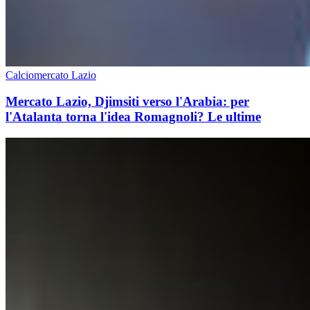
Calciomercato Lazio
Mercato Lazio, Djimsiti verso l'Arabia: per
l'Atalanta torna l'idea Romagnoli? Le ultime