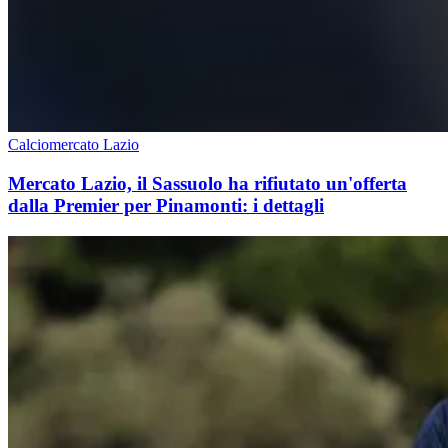
Calciomercato Lazio
Mercato Lazio, il Sassuolo ha rifiutato un'offerta
dalla Premier per Pinamonti: i dettagli