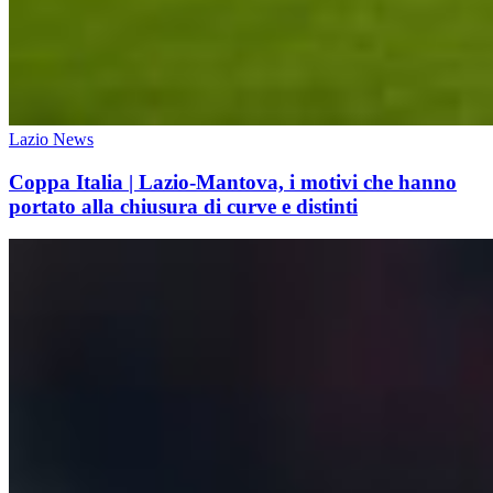
Lazio News
Coppa Italia | Lazio-Mantova, i motivi che hanno
portato alla chiusura di curve e distinti