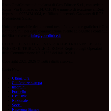
Il sito CittàCeleste.it di titolarità di Geo Editrice S.r.l., con sede in
Roma, Via Bomarzo n. 34, C.F, PI e numero di iscrizione al Reg.
Imprese n. 09724341004, è affiliato al network Gazzanet di RCS
Mediagroup S.p.a..
Unico responsabile dei contenuti (testi, foto, video e grafiche) è Geo
Editrice S.r.l.; per ogni comunicazione avente ad oggetto i contenuti
del Sito scrivere a
info@geoeditrice.it
.
CITTACELESTE.IT - TESTATA REGISTRATA N° 319/2008
PRESSO IL TRIBUNALE DI ROMA Registro degli Operatori
della Comunicazione N° 21553 del 04/10/2011
Copyright 2021-2026 © Tutti i diritti riservati.
Lazio News
Ultima Ora
Conferenze stampa
Infortuni
Formello
Esclusive
Nazionale
Social
Rassegna Stampa