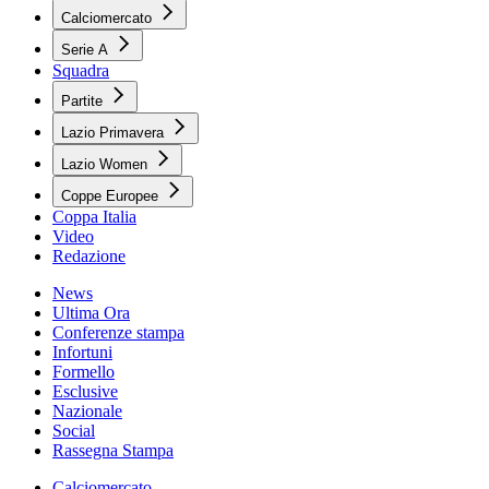
Calciomercato
Serie A
Squadra
Partite
Lazio Primavera
Lazio Women
Coppe Europee
Coppa Italia
Video
Redazione
News
Ultima Ora
Conferenze stampa
Infortuni
Formello
Esclusive
Nazionale
Social
Rassegna Stampa
Calciomercato