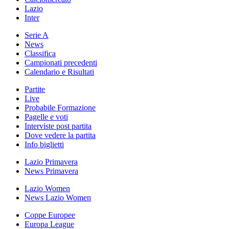
Lazio
Inter
Serie A
News
Classifica
Campionati precedenti
Calendario e Risultati
Partite
Live
Probabile Formazione
Pagelle e voti
Interviste post partita
Dove vedere la partita
Info biglietti
Lazio Primavera
News Primavera
Lazio Women
News Lazio Women
Coppe Europee
Europa League