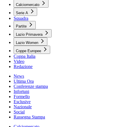
Calciomercato
Serie A
Squadra
Partite
Lazio Primavera
Lazio Women
Coppe Europee
Coppa Italia
Video
Redazione
News
Ultima Ora
Conferenze stampa
Infortuni
Formello
Esclusive
Nazionale
Social
Rassegna Stampa
Calciomercato