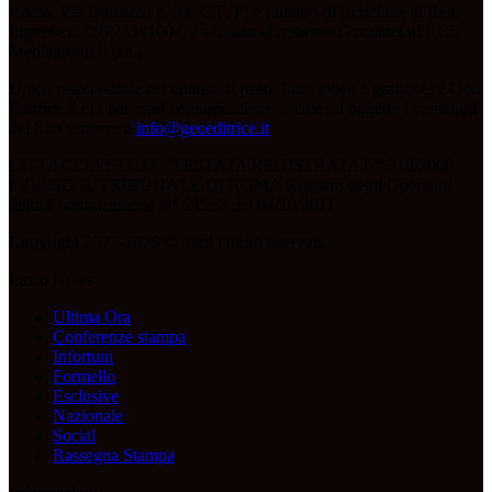
Roma, Via Bomarzo n. 34, C.F, PI e numero di iscrizione al Reg.
Imprese n. 09724341004, è affiliato al network Gazzanet di RCS
Mediagroup S.p.a..
Unico responsabile dei contenuti (testi, foto, video e grafiche) è Geo
Editrice S.r.l.; per ogni comunicazione avente ad oggetto i contenuti
del Sito scrivere a
info@geoeditrice.it
.
CITTACELESTE.IT - TESTATA REGISTRATA N° 319/2008
PRESSO IL TRIBUNALE DI ROMA Registro degli Operatori
della Comunicazione N° 21553 del 04/10/2011
Copyright 2021-2026 © Tutti i diritti riservati.
Lazio News
Ultima Ora
Conferenze stampa
Infortuni
Formello
Esclusive
Nazionale
Social
Rassegna Stampa