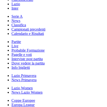
Lazio
Inter
Serie A
News
Classifica
Campionati precedenti
Calendario e Risultati
Partite
Live
Probabile Formazione
Pagelle e voti
Interviste post partita
Dove vedere la partita
Info biglietti
Lazio Primavera
News Primavera
Lazio Women
News Lazio Women
Coppe Europee
Europa League