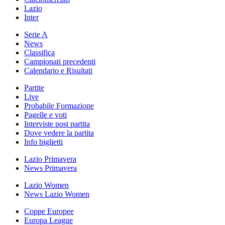
Lazio
Inter
Serie A
News
Classifica
Campionati precedenti
Calendario e Risultati
Partite
Live
Probabile Formazione
Pagelle e voti
Interviste post partita
Dove vedere la partita
Info biglietti
Lazio Primavera
News Primavera
Lazio Women
News Lazio Women
Coppe Europee
Europa League