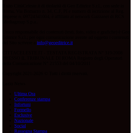
Il sito CittàCeleste.it di titolarità di Geo Editrice S.r.l., con sede in
Roma, Via Bomarzo n. 34, C.F, PI e numero di iscrizione al Reg.
Imprese n. 09724341004, è affiliato al network Gazzanet di RCS
Mediagroup S.p.a..
Unico responsabile dei contenuti (testi, foto, video e grafiche) è Geo
Editrice S.r.l.; per ogni comunicazione avente ad oggetto i contenuti
del Sito scrivere a
info@geoeditrice.it
.
CITTACELESTE.IT - TESTATA REGISTRATA N° 319/2008
PRESSO IL TRIBUNALE DI ROMA Registro degli Operatori
della Comunicazione N° 21553 del 04/10/2011
Copyright 2021-2026 © Tutti i diritti riservati.
Lazio News
Ultima Ora
Conferenze stampa
Infortuni
Formello
Esclusive
Nazionale
Social
Rassegna Stampa