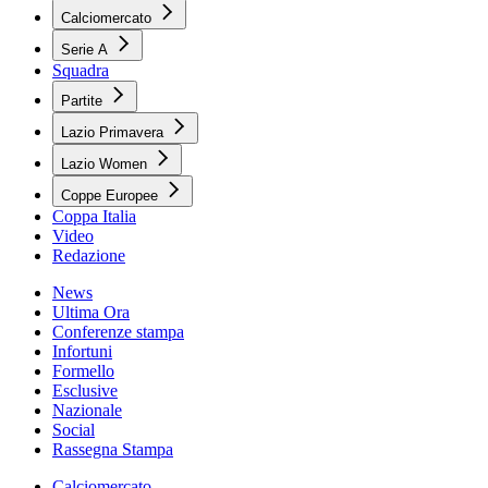
Calciomercato
Serie A
Squadra
Partite
Lazio Primavera
Lazio Women
Coppe Europee
Coppa Italia
Video
Redazione
News
Ultima Ora
Conferenze stampa
Infortuni
Formello
Esclusive
Nazionale
Social
Rassegna Stampa
Calciomercato