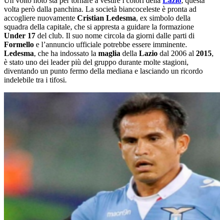
Un volto noto sta per tornare a vestire i colori della
Lazio
, questa
volta però dalla panchina. La società biancoceleste è pronta ad
accogliere nuovamente
Cristian Ledesma
, ex simbolo della
squadra della capitale, che si appresta a guidare la formazione
Under 17
del club. Il suo nome circola da giorni dalle parti di
Formello
e l’annuncio ufficiale potrebbe essere imminente.
Ledesma
, che ha indossato la
maglia
della
Lazio
dal 2006 al
2015
,
è stato uno dei leader più del gruppo durante molte stagioni,
diventando un punto fermo della mediana e lasciando un ricordo
indelebile tra i tifosi.