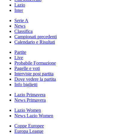
Lazio
Inter
Serie A
News
Classifica
Campionati precedenti
Calendario e Risultati
Partite
Live
Probabile Formazione
Pagelle e voti
Interviste post partita
Dove vedere la partita
Info biglietti
Lazio Primavera
News Primavera
Lazio Women
News Lazio Women
Coppe Europee
Europa League