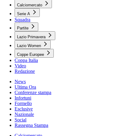
Calciomercato
Serie A
Squadra
Partite
Lazio Primavera
Lazio Women
Coppe Europee
Coppa Italia
Video
Redazione
News
Ultima Ora
Conferenze stampa
Infortuni
Formello
Esclusive
Nazionale
Social
Rassegna Stampa
Calciomercato