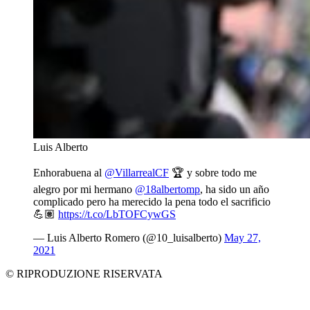
Luis Alberto
Enhorabuena al
@VillarrealCF
🏆 y sobre todo me
alegro por mi hermano
@18albertomp
, ha sido un año
complicado pero ha merecido la pena todo el sacrificio
💪🏽
https://t.co/LbTOFCywGS
— Luis Alberto Romero (@10_luisalberto)
May 27,
2021
© RIPRODUZIONE RISERVATA