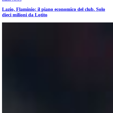
Lazio, Flaminio: il piano economico del club. Solo
dieci milioni da Lotito