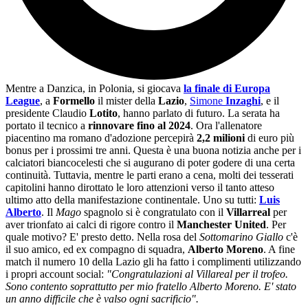
Mentre a Danzica, in Polonia, si giocava
la finale di Europa
League
, a
Formello
il mister della
Lazio
,
Simone
Inzaghi
, e il
presidente Claudio
Lotito
, hanno parlato di futuro. La serata ha
portato il tecnico a
rinnovare fino al 2024
. Ora l'allenatore
piacentino ma romano d'adozione percepirà
2,2 milioni
di euro più
bonus per i prossimi tre anni. Questa è una buona notizia anche per i
calciatori biancocelesti che si augurano di poter godere di una certa
continuità. Tuttavia, mentre le parti erano a cena, molti dei tesserati
capitolini hanno dirottato le loro attenzioni verso il tanto atteso
ultimo atto della manifestazione continentale. Uno su tutti:
Luis
Alberto
. Il
Mago
spagnolo si è congratulato con il
Villarreal
per
aver trionfato ai calci di rigore contro il
Manchester United
. Per
quale motivo? E' presto detto. Nella rosa del
Sottomarino Giallo
c'è
il suo amico, ed ex compagno di squadra,
Alberto Moreno
. A fine
match il numero 10 della Lazio gli ha fatto i complimenti utilizzando
i propri account social:
"Congratulazioni al Villareal per il trofeo.
Sono contento soprattutto per mio fratello Alberto Moreno. E' stato
un anno difficile che è valso ogni sacrificio".