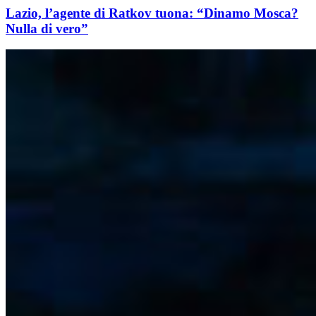
Lazio, l’agente di Ratkov tuona: “Dinamo Mosca?
Nulla di vero”