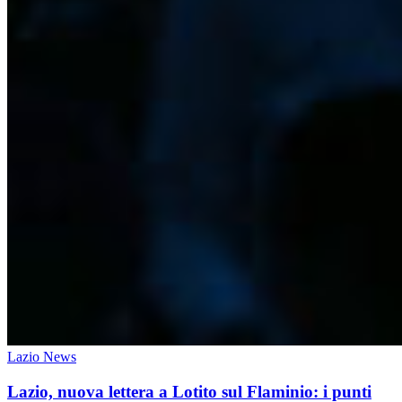
Lazio News
Lazio, nuova lettera a Lotito sul Flaminio: i punti