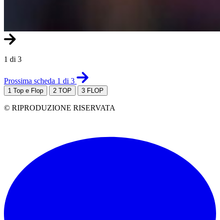
1 di 3
Prossima scheda 1 di 3
1
Top e Flop
2
TOP
3
FLOP
© RIPRODUZIONE RISERVATA