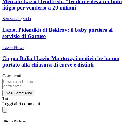
Mercato Lazio | Giuffredi: "Giulini voleva un finto
litigio per venderlo a 20 milioni"
Senza categoria
Lazio, l’identikit di Bekirov: il baby portiere al
servizio di Gattuso
Lazio News
Coppa Italia | Lazio-Mantova, i motivi che hanno
portato alla chiusura di curve e distinti
Commenti
Invia Commento
Tutti
Leggi altri commenti
Ultime Notizie