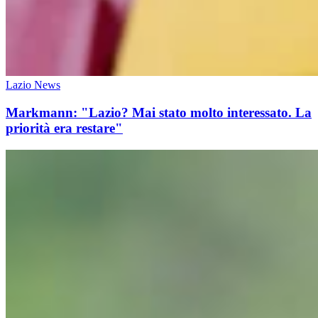
Lazio News
Markmann: "Lazio? Mai stato molto interessato. La
priorità era restare"