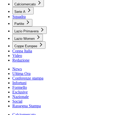
Calciomercato
Serie A
Squadra
Partite
Lazio Primavera
Lazio Women
Coppe Europee
Coppa Italia
Video
Redazione
News
Ultima Ora
Conferenze stampa
Infortuni
Formello
Esclusive
Nazionale
Social
Rassegna Stampa
Calciomercato