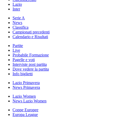
Lazio
Inter
Serie A
News
Classifica
Campionati precedenti
Calendario e Risultati
Partite
Live
Probabile Formazione
Pagelle e voti
Interviste post partita
Dove vedere la partita
Info biglietti
Lazio Primavera
News Primavera
Lazio Women
News Lazio Women
Coppe Europee
Europa League