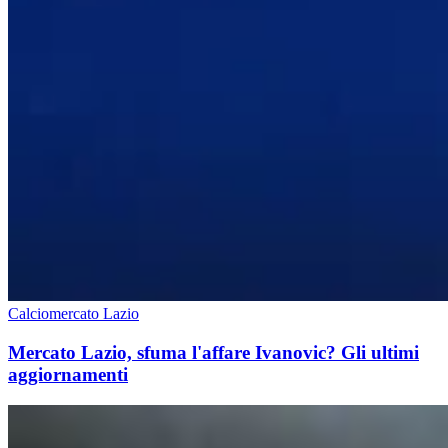
Calciomercato Lazio
Mercato Lazio, sfuma l'affare Ivanovic? Gli ultimi
aggiornamenti