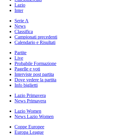
Lazio
Inter
Serie A
News
Classifica
Campionati precedenti
Calendario e Risultati
Partite
Live
Probabile Formazione
Pagelle e voti
Interviste post partita
Dove vedere la partita
Info biglietti
Lazio Primavera
News Primavera
Lazio Women
News Lazio Women
Coppe Europee
Europa League