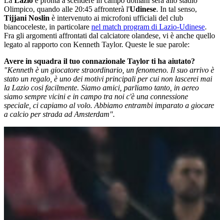
La
Lazio
è pronta a scendere in campo domani sera allo stadio
Olimpico, quando alle 20:45 affronterà l'
Udinese
. In tal senso,
Tijjani Noslin
è intervenuto ai microfoni ufficiali del club
biancoceleste, in particolare
nel match program di Lazio-Udinese
.
Fra gli argomenti affrontati dal calciatore olandese, vi è anche quello
legato al rapporto con Kenneth Taylor. Queste le sue parole:
Avere in squadra il tuo connazionale Taylor ti ha aiutato?
"Kenneth è un giocatore straordinario, un fenomeno. Il suo arrivo è
stato un regalo, è uno dei motivi principali per cui non lascerei mai
la Lazio cosi facilmente. Siamo amici, parliamo tanto, in aereo
siamo sempre vicini e in campo tra noi c'è una connessione
speciale, ci capiamo al volo. Abbiamo entrambi imparato a giocare
a calcio per strada ad Amsterdam".