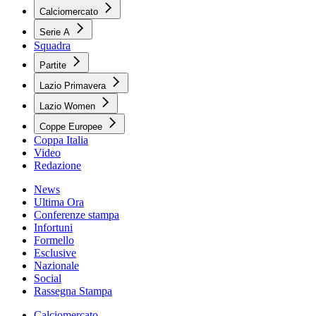
Calciomercato
Serie A
Squadra
Partite
Lazio Primavera
Lazio Women
Coppe Europee
Coppa Italia
Video
Redazione
News
Ultima Ora
Conferenze stampa
Infortuni
Formello
Esclusive
Nazionale
Social
Rassegna Stampa
Calciomercato