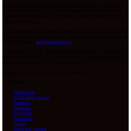
Il sito CittàCeleste.it di titolarità di Geo Editrice S.r.l., con sede in
Roma, Via Bomarzo n. 34, C.F, PI e numero di iscrizione al Reg.
Imprese n. 09724341004, è affiliato al network Gazzanet di RCS
Mediagroup S.p.a..
Unico responsabile dei contenuti (testi, foto, video e grafiche) è Geo
Editrice S.r.l.; per ogni comunicazione avente ad oggetto i contenuti
del Sito scrivere a
info@geoeditrice.it
.
CITTACELESTE.IT - TESTATA REGISTRATA N° 319/2008
PRESSO IL TRIBUNALE DI ROMA Registro degli Operatori
della Comunicazione N° 21553 del 04/10/2011
Copyright 2021-2026 © Tutti i diritti riservati.
Lazio News
Ultima Ora
Conferenze stampa
Infortuni
Formello
Esclusive
Nazionale
Social
Rassegna Stampa