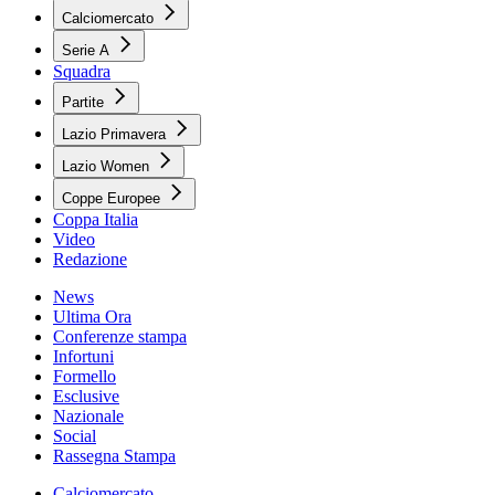
Calciomercato
Serie A
Squadra
Partite
Lazio Primavera
Lazio Women
Coppe Europee
Coppa Italia
Video
Redazione
News
Ultima Ora
Conferenze stampa
Infortuni
Formello
Esclusive
Nazionale
Social
Rassegna Stampa
Calciomercato