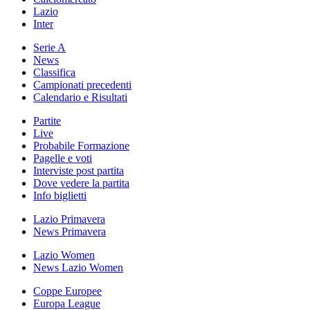
Lazio
Inter
Serie A
News
Classifica
Campionati precedenti
Calendario e Risultati
Partite
Live
Probabile Formazione
Pagelle e voti
Interviste post partita
Dove vedere la partita
Info biglietti
Lazio Primavera
News Primavera
Lazio Women
News Lazio Women
Coppe Europee
Europa League