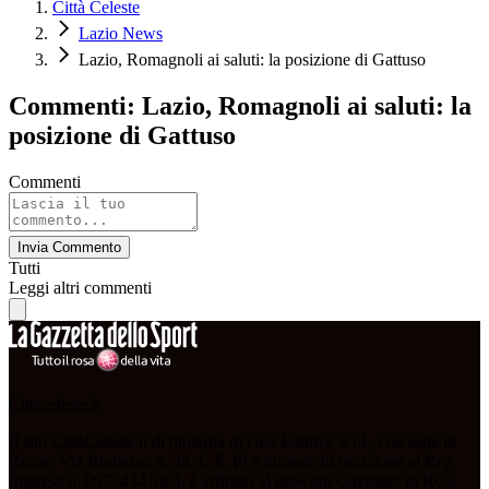
Città Celeste
Lazio News
Lazio, Romagnoli ai saluti: la posizione di Gattuso
Commenti: Lazio, Romagnoli ai saluti: la
posizione di Gattuso
Commenti
Invia Commento
Tutti
Leggi altri commenti
Cittaceleste.it
Il sito CittàCeleste.it di titolarità di Geo Editrice S.r.l., con sede in
Roma, Via Bomarzo n. 34, C.F, PI e numero di iscrizione al Reg.
Imprese n. 09724341004, è affiliato al network Gazzanet di RCS