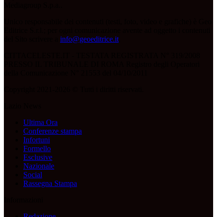
Mediagroup S.p.a..
Unico responsabile dei contenuti (testi, foto, video e grafiche) è Geo
Editrice S.r.l.; per ogni comunicazione avente ad oggetto i contenuti
del Sito scrivere a
info@geoeditrice.it
.
CITTACELESTE.IT - TESTATA REGISTRATA N° 319/2008
PRESSO IL TRIBUNALE DI ROMA Registro degli Operatori
della Comunicazione N° 21553 del 04/10/2011
Copyright 2021-2026 © Tutti i diritti riservati.
Lazio News
Ultima Ora
Conferenze stampa
Infortuni
Formello
Esclusive
Nazionale
Social
Rassegna Stampa
Informazioni
Redazione