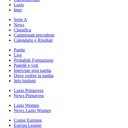
Lazio
Inter
Serie A
News
Classifica
Campionati precedenti
Calendario e Risultati
Partite
Live
Probabile Formazione
Pagelle e voti
Interviste post partita
Dove vedere la partita
Info biglietti
Lazio Primavera
News Primavera
Lazio Women
News Lazio Women
Coppe Europee
Europa League