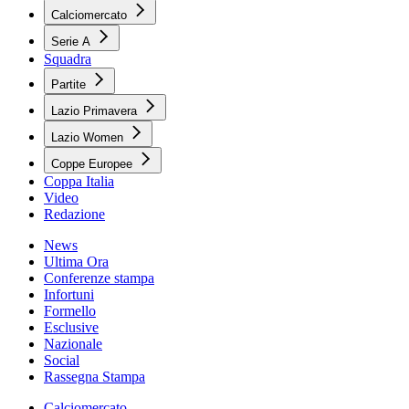
Calciomercato
Serie A
Squadra
Partite
Lazio Primavera
Lazio Women
Coppe Europee
Coppa Italia
Video
Redazione
News
Ultima Ora
Conferenze stampa
Infortuni
Formello
Esclusive
Nazionale
Social
Rassegna Stampa
Calciomercato