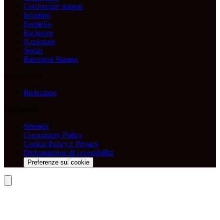
Conferenze stampa
Infortuni
Formello
Esclusive
Nazionale
Social
Rassegna Stampa
Informazioni
Redazione
Trasparenza
Sitemap
Community Policy
Cookie Policy e Privacy
Dichiarazione di accessibilità
Preferenze sui cookie