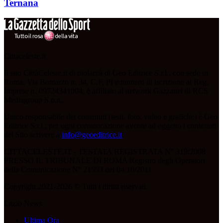
Ternana
Cittaceleste.it
Il sito CittàCeleste.it di titolarità di Geo Editrice S.r.l., con sede in
Roma, Via Bomarzo n. 34, C.F, PI e numero di iscrizione al Reg.
Imprese n. 09724341004, è affiliato al network Gazzanet di RCS
Mediagroup S.p.a..
Unico responsabile dei contenuti (testi, foto, video e grafiche) è Geo
Editrice S.r.l.; per ogni comunicazione avente ad oggetto i contenuti
del Sito scrivere a
info@geoeditrice.it
.
CITTACELESTE.IT - TESTATA REGISTRATA N° 319/2008
PRESSO IL TRIBUNALE DI ROMA Registro degli Operatori
della Comunicazione N° 21553 del 04/10/2011
Copyright 2021-2026 © Tutti i diritti riservati.
Lazio News
Ultima Ora