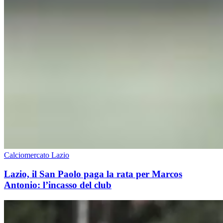
Calciomercato Lazio
Lazio, il San Paolo paga la rata per Marcos
Antonio: l’incasso del club