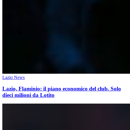
Lazio News
Lazio, Flaminio: il piano economico del club. Solo
dieci milioni da Lotito