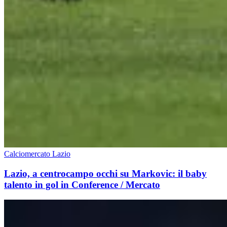
Calciomercato Lazio
Lazio, a centrocampo occhi su Markovic: il baby
talento in gol in Conference / Mercato