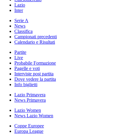
Lazio
Inter
Serie A
News
Classifica
Campionati precedenti
Calendario e Risultati
Partite
Live
Probabile Formazione
Pagelle e voti
Interviste post partita
Dove vedere la partita
Info biglietti
Lazio Primavera
News Primavera
Lazio Women
News Lazio Women
Coppe Europee
Europa League