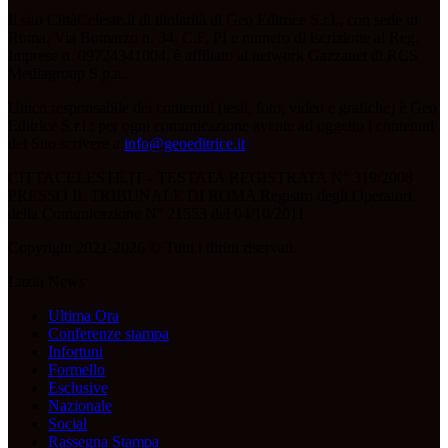
Il sito CittàCeleste.it di titolarità di Geo Editrice S.r.l., con sede in
Roma, Via Bomarzo n. 34, C.F, PI e numero di iscrizione al Reg.
Imprese n. 09724341004, è affiliato al network Gazzanet di RCS
Mediagroup S.p.a..
Unico responsabile dei contenuti (testi, foto, video e grafiche) è Geo
Editrice S.r.l.; per ogni comunicazione avente ad oggetto i contenuti
del Sito scrivere a
info@geoeditrice.it
.
CITTACELESTE.IT - TESTATA REGISTRATA N° 319/2008
PRESSO IL TRIBUNALE DI ROMA Registro degli Operatori
della Comunicazione N° 21553 del 04/10/2011
Copyright 2021-2026 © Tutti i diritti riservati.
Lazio News
Ultima Ora
Conferenze stampa
Infortuni
Formello
Esclusive
Nazionale
Social
Rassegna Stampa