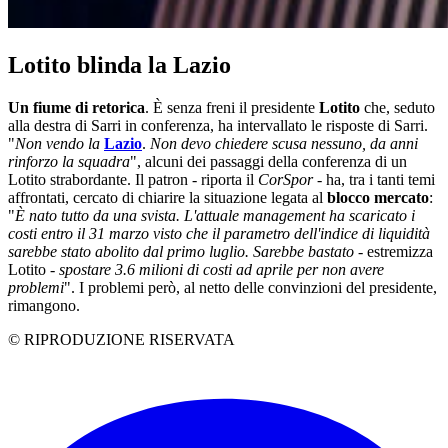
Lotito blinda la Lazio
Un fiume di retorica
. È senza freni il presidente
Lotito
che, seduto
alla destra di Sarri in conferenza, ha intervallato le risposte di Sarri.
"
Non vendo la
Lazio
.
Non devo chiedere scusa nessuno, da anni
rinforzo la squadra
", alcuni dei passaggi della conferenza di un
Lotito strabordante. Il patron - riporta il
CorSpor
- ha, tra i tanti temi
affrontati, cercato di chiarire la situazione legata al
blocco mercato
:
"
È nato tutto da una svista. L'attuale management ha scaricato i
costi entro il 31 marzo visto che il parametro dell'indice di liquidità
sarebbe stato abolito dal primo luglio. Sarebbe bastato
- estremizza
Lotito -
spostare 3.6 milioni di costi ad aprile per non avere
problemi
". I problemi però, al netto delle convinzioni del presidente,
rimangono.
© RIPRODUZIONE RISERVATA