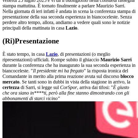
venerdì 25 luglio 2025 e vi dà il buongiorno nella consueta rassegna
stampa mattutina. È tornato finalmente a parlare Maurizio Sarri.
Nella giornata di ieri infatti è andata in scena la conferenza stampa di
presentazione della sua seconda esperienza in biancoceleste. Senza
perdere altro tempo, allora, andiamo a vedere quali sono le notizie
principali della mattinata in casa
Lazio
.
(Ri)Presentazione
È stato tempo, in casa
Lazio
, di presentazioni (o meglio
ripresentazioni) ufficiali. Rompe subito il ghiaccio
Maurizio Sarri
durante la conferenza che ha inaugurato la sua seconda esperienza in
biancoceleste. "
Il presidente mi ha fregato
" la risposta ironica del
Comandante in merito alla prima reazione avuta sul discorso
blocco
mercato
. Se tanti sono in dubbi in vista della stagione in arrivo, la
certezza
di Sarri, si legge sul
CorSpor
, arriva dai tifosi: "
È giusto
che ora siano in****ti, però alla fine stanno dimostrando con gli
abbonamenti di starci vicino"