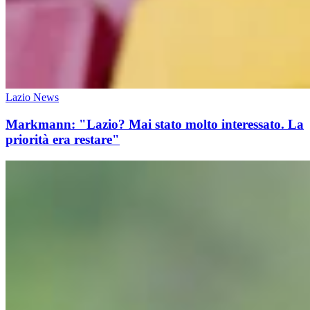
Lazio News
Markmann: "Lazio? Mai stato molto interessato. La
priorità era restare"