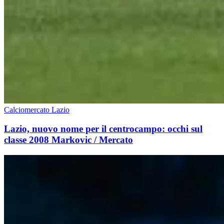
Calciomercato Lazio
Lazio, nuovo nome per il centrocampo: occhi sul
classe 2008 Markovic / Mercato