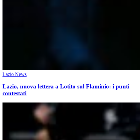
Lazio News
Lazio, nuova lettera a Lotito sul Flaminio: i punti
contestati