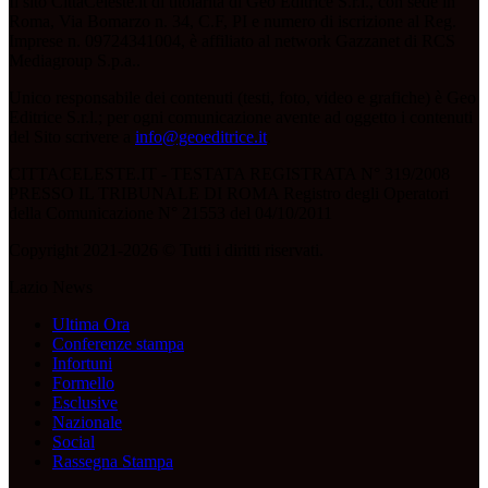
Il sito CittàCeleste.it di titolarità di Geo Editrice S.r.l., con sede in
Roma, Via Bomarzo n. 34, C.F, PI e numero di iscrizione al Reg.
Imprese n. 09724341004, è affiliato al network Gazzanet di RCS
Mediagroup S.p.a..
Unico responsabile dei contenuti (testi, foto, video e grafiche) è Geo
Editrice S.r.l.; per ogni comunicazione avente ad oggetto i contenuti
del Sito scrivere a
info@geoeditrice.it
.
CITTACELESTE.IT - TESTATA REGISTRATA N° 319/2008
PRESSO IL TRIBUNALE DI ROMA Registro degli Operatori
della Comunicazione N° 21553 del 04/10/2011
Copyright 2021-2026 © Tutti i diritti riservati.
Lazio News
Ultima Ora
Conferenze stampa
Infortuni
Formello
Esclusive
Nazionale
Social
Rassegna Stampa