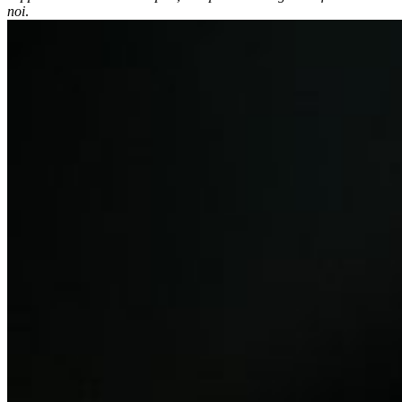
noi
.