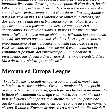
infortunio lievissimo.
Basic
è pronto dal punto di vista fisico, ha già
fatto un paio di partite in Francia. Però non potrà essere inserito
come
Pedro
, servirà tempo perché viene da un altro campionato e
parla un'altra lingua.
Luis Alberto
è ovviamente in crescita, ora
dovremo gestire una fase di transizione non semplice. Era una
squadra abituata a giocare in maniera diversa, adesso a
centrocampo dobbiamo abituarci a qualcosa di estremamente
nuovo. Nelle prime due partite abbiamo privilegiato la ricerca della
solidità, ma questo non vuol dire che Luis Alberto per noi non sia
importantissimo. A me i giocatori di qualità piacciono sempre.
Basic secondo me è un giocatore che potrà essere utilizzato in
entrambe le posizioni del centrocampo
. È un giocatore di
inserimento, quindi penso di escludere di metterlo davanti la difesa.
Ma a destra o a sinistra potrà giocare
”.
Mercato ed Europa League
“
I risultati delle nazionali non corrispondono più ai movimenti
calcistici, mi sembra evidente. Ormai i campionati hanno pochi
giocatori della nazione stessa, quindi
penso che in questo momento
la forza che comanda sia di tipo economico
. Per questo il calcio
inglese è quello più importante al momento. Ma non penso che
questo rappresenti tutto, quello che conta sono le idee e al momento
ci sono. Riguardo
Kamenovic
non so cosa succederà, dipende dalle