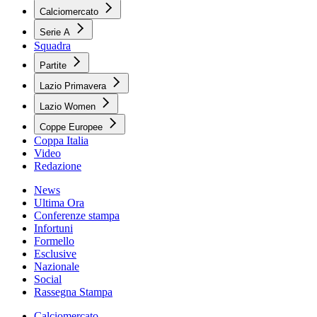
Calciomercato
Serie A
Squadra
Partite
Lazio Primavera
Lazio Women
Coppe Europee
Coppa Italia
Video
Redazione
News
Ultima Ora
Conferenze stampa
Infortuni
Formello
Esclusive
Nazionale
Social
Rassegna Stampa
Calciomercato