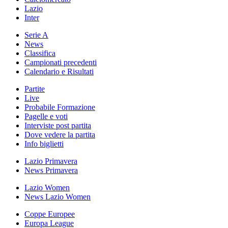
Lazio
Inter
Serie A
News
Classifica
Campionati precedenti
Calendario e Risultati
Partite
Live
Probabile Formazione
Pagelle e voti
Interviste post partita
Dove vedere la partita
Info biglietti
Lazio Primavera
News Primavera
Lazio Women
News Lazio Women
Coppe Europee
Europa League