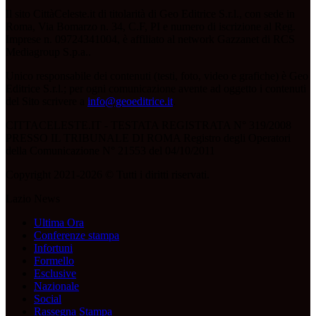
Il sito CittàCeleste.it di titolarità di Geo Editrice S.r.l., con sede in
Roma, Via Bomarzo n. 34, C.F, PI e numero di iscrizione al Reg.
Imprese n. 09724341004, è affiliato al network Gazzanet di RCS
Mediagroup S.p.a..
Unico responsabile dei contenuti (testi, foto, video e grafiche) è Geo
Editrice S.r.l.; per ogni comunicazione avente ad oggetto i contenuti
del Sito scrivere a
info@geoeditrice.it
.
CITTACELESTE.IT - TESTATA REGISTRATA N° 319/2008
PRESSO IL TRIBUNALE DI ROMA Registro degli Operatori
della Comunicazione N° 21553 del 04/10/2011
Copyright 2021-2026 © Tutti i diritti riservati.
Lazio News
Ultima Ora
Conferenze stampa
Infortuni
Formello
Esclusive
Nazionale
Social
Rassegna Stampa