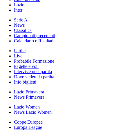
Lazio
Inter
Serie A
News
Classifica
Campionati precedenti
Calendario e Risultati
Partite
Live
Probabile Formazione
Pagelle e voti
Interviste post partita
Dove vedere la partita
Info biglietti
Lazio Primavera
News Primavera
Lazio Women
News Lazio Women
Coppe Europee
Europa League