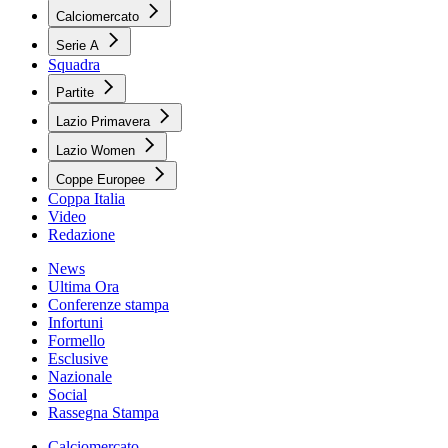
Calciomercato
Serie A
Squadra
Partite
Lazio Primavera
Lazio Women
Coppe Europee
Coppa Italia
Video
Redazione
News
Ultima Ora
Conferenze stampa
Infortuni
Formello
Esclusive
Nazionale
Social
Rassegna Stampa
Calciomercato