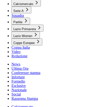
Calciomercato
Serie A
Squadra
Partite
Lazio Primavera
Lazio Women
Coppe Europee
Coppa Italia
Video
Redazione
News
Ultima Ora
Conferenze stampa
Infortuni
Formello
Esclusive
Nazionale
Social
Rassegna Stampa
Calciomercato