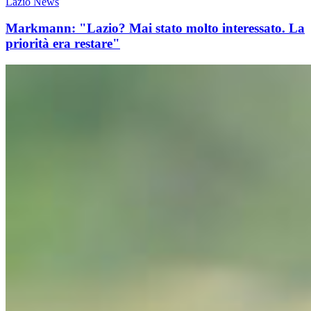
Lazio News
Markmann: "Lazio? Mai stato molto interessato. La
priorità era restare"