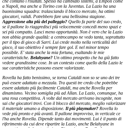
che contano i risultati. Spesso ha cambiato sistemi, a Empoli come
a Napoli, ma anche a Torino con la Juventus. La Lazio ha una
buonissima squadra: tralasciando il blocco mercato, ha ottimi
giocatori, validi. Potrebbero fare una bellissima stagione.
Aggressione alta più del palleggio?
Quello fa parte del suo credo,
se il pallone lo riaggredisci più velocemente concedi meno spazi e
sei più compatto. Lasci meno opportunità. Non è vero che la Lazio
non abbia grande qualità: a centrocampo ne vedo tanta, soprattutto
per il tipo di gioco di Sarri. Lui crede molto nella verticalità del
gioco, il suo obiettivo è sempre fare gol. E nel minor tempo
possibile.
E' stata anche la mia fortuna, esaltando le mie
caratteristiche.
Belahyane?
Un ottimo prospetto che ha già fatto
vedere grandissime cose.
In un contesto come quello della Lazio le
sue caratteristiche possono essere valorizzate.
Rovella ha fatto benissimo, se torna Cataldi non so se uno dei tre
può essere adattato a mezzala. Tra questi tre credo che potrebbe
essere adattato più facilmente Cataldi, ma anche Rovella per
dinamismo. Vecino somiglia più ad Allan. La Lazio, comunque, ha
una rosa competitiva. A volte dal mercato arrivano incognite, non
sai che giocatori trovi. Con il blocco del mercato, meglio valorizzare
il materiale umano a disposizione.
Il più playmaker?
Rovella lo
vede più pronto e più avanti. Il pallone improvviso, in verticale ce
l'ha anche Rovella. Dipende tanto dai movimenti. Lui è il punto di
riferimento da cui deve ripartire la Lazio, anche Belahyane in