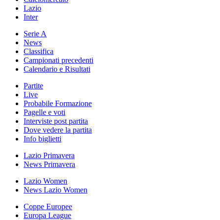
Lazio
Inter
Serie A
News
Classifica
Campionati precedenti
Calendario e Risultati
Partite
Live
Probabile Formazione
Pagelle e voti
Interviste post partita
Dove vedere la partita
Info biglietti
Lazio Primavera
News Primavera
Lazio Women
News Lazio Women
Coppe Europee
Europa League