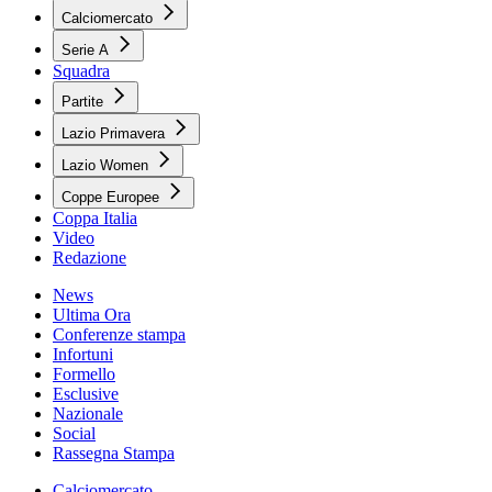
Calciomercato
Serie A
Squadra
Partite
Lazio Primavera
Lazio Women
Coppe Europee
Coppa Italia
Video
Redazione
News
Ultima Ora
Conferenze stampa
Infortuni
Formello
Esclusive
Nazionale
Social
Rassegna Stampa
Calciomercato