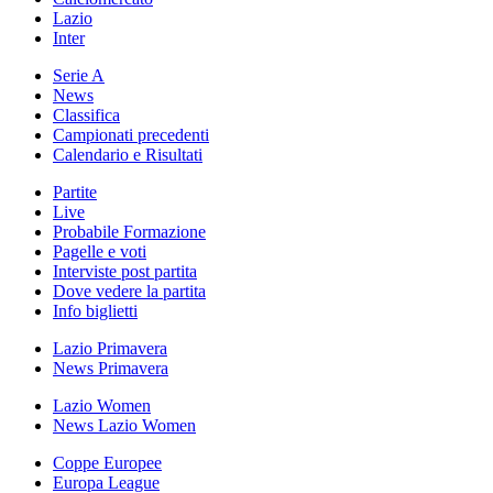
Lazio
Inter
Serie A
News
Classifica
Campionati precedenti
Calendario e Risultati
Partite
Live
Probabile Formazione
Pagelle e voti
Interviste post partita
Dove vedere la partita
Info biglietti
Lazio Primavera
News Primavera
Lazio Women
News Lazio Women
Coppe Europee
Europa League