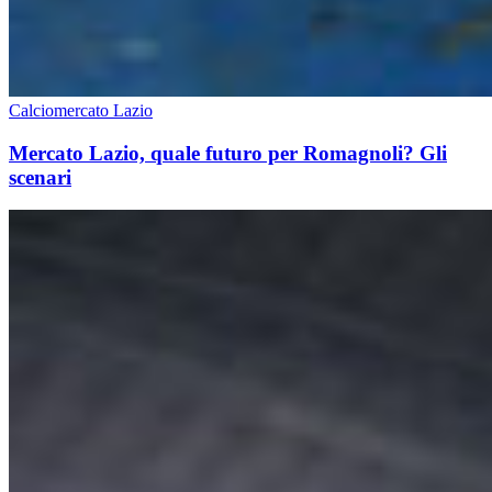
Calciomercato Lazio
Mercato Lazio, quale futuro per Romagnoli? Gli
scenari