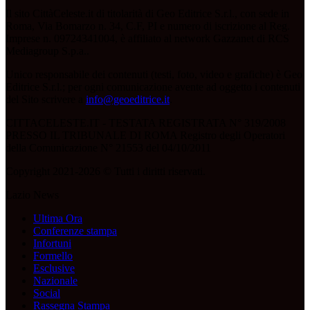
Il sito CittàCeleste.it di titolarità di Geo Editrice S.r.l., con sede in
Roma, Via Bomarzo n. 34, C.F, PI e numero di iscrizione al Reg.
Imprese n. 09724341004, è affiliato al network Gazzanet di RCS
Mediagroup S.p.a..
Unico responsabile dei contenuti (testi, foto, video e grafiche) è Geo
Editrice S.r.l.; per ogni comunicazione avente ad oggetto i contenuti
del Sito scrivere a
info@geoeditrice.it
.
CITTACELESTE.IT - TESTATA REGISTRATA N° 319/2008
PRESSO IL TRIBUNALE DI ROMA Registro degli Operatori
della Comunicazione N° 21553 del 04/10/2011
Copyright 2021-2026 © Tutti i diritti riservati.
Lazio News
Ultima Ora
Conferenze stampa
Infortuni
Formello
Esclusive
Nazionale
Social
Rassegna Stampa