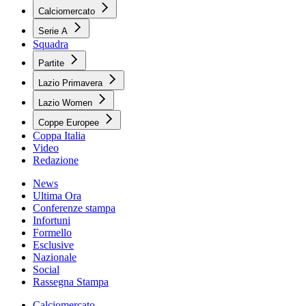
Calciomercato
Serie A
Squadra
Partite
Lazio Primavera
Lazio Women
Coppe Europee
Coppa Italia
Video
Redazione
News
Ultima Ora
Conferenze stampa
Infortuni
Formello
Esclusive
Nazionale
Social
Rassegna Stampa
Calciomercato