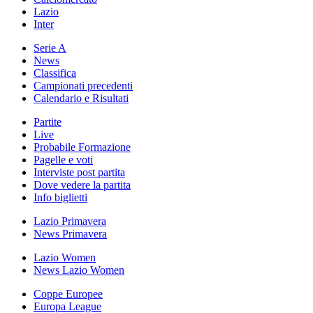
Lazio
Inter
Serie A
News
Classifica
Campionati precedenti
Calendario e Risultati
Partite
Live
Probabile Formazione
Pagelle e voti
Interviste post partita
Dove vedere la partita
Info biglietti
Lazio Primavera
News Primavera
Lazio Women
News Lazio Women
Coppe Europee
Europa League