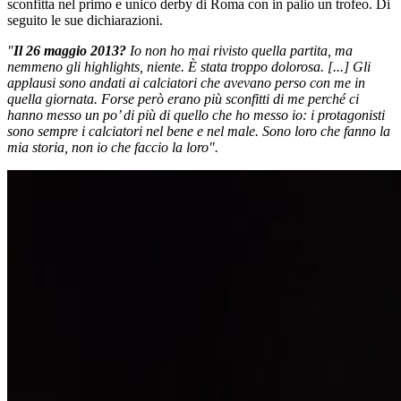
sconfitta nel primo e unico derby di Roma con in palio un trofeo. Di
seguito le sue dichiarazioni.
"
Il 26 maggio 2013?
Io non ho mai rivisto quella partita, ma
nemmeno gli highlights, niente. È stata troppo dolorosa. [...] Gli
applausi sono andati ai calciatori che avevano perso con me in
quella giornata. Forse però erano più sconfitti di me perché ci
hanno messo un po’ di più di quello che ho messo io: i protagonisti
sono sempre i calciatori nel bene e nel male. Sono loro che fanno la
mia storia, non io che faccio la loro".