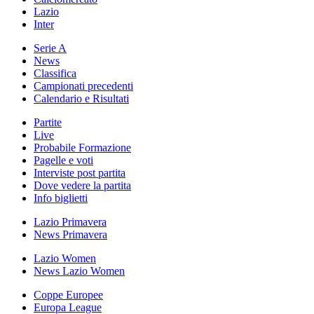
Lazio
Inter
Serie A
News
Classifica
Campionati precedenti
Calendario e Risultati
Partite
Live
Probabile Formazione
Pagelle e voti
Interviste post partita
Dove vedere la partita
Info biglietti
Lazio Primavera
News Primavera
Lazio Women
News Lazio Women
Coppe Europee
Europa League