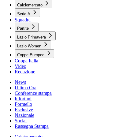
Calciomercato
Serie A
Squadra
Partite
Lazio Primavera
Lazio Women
Coppe Europee
Coppa Italia
Video
Redazione
News
Ultima Ora
Conferenze stampa
Infortuni
Formello
Esclusive
Nazionale
Social
Rassegna Stampa
Calciomercato