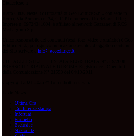
Cittaceleste.it
Il sito CittàCeleste.it di titolarità di Geo Editrice S.r.l., con sede in
Roma, Via Bomarzo n. 34, C.F, PI e numero di iscrizione al Reg.
Imprese n. 09724341004, è affiliato al network Gazzanet di RCS
Mediagroup S.p.a..
Unico responsabile dei contenuti (testi, foto, video e grafiche) è Geo
Editrice S.r.l.; per ogni comunicazione avente ad oggetto i contenuti
del Sito scrivere a
info@geoeditrice.it
.
CITTACELESTE.IT - TESTATA REGISTRATA N° 319/2008
PRESSO IL TRIBUNALE DI ROMA Registro degli Operatori
della Comunicazione N° 21553 del 04/10/2011
Copyright 2021-2026 © Tutti i diritti riservati.
Lazio News
Ultima Ora
Conferenze stampa
Infortuni
Formello
Esclusive
Nazionale
Social