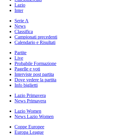
Lazio
Inter
Serie A
News
Classifica
Campionati precedenti
Calendario e Risultati
Partite
Live
Probabile Formazione
Pagelle e voti
Interviste post partita
Dove vedere la partita
Info biglietti
Lazio Primavera
News Primavera
Lazio Women
News Lazio Women
Coppe Europee
Europa League