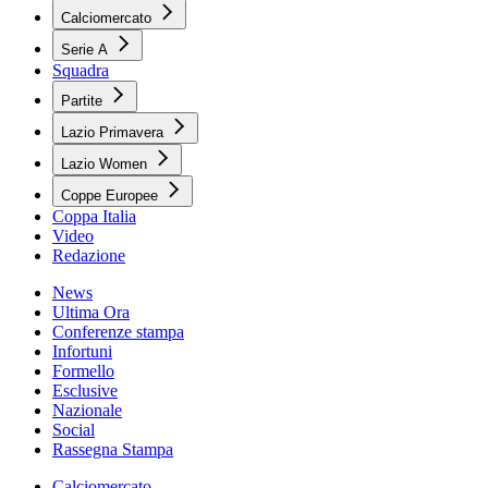
Calciomercato
Serie A
Squadra
Partite
Lazio Primavera
Lazio Women
Coppe Europee
Coppa Italia
Video
Redazione
News
Ultima Ora
Conferenze stampa
Infortuni
Formello
Esclusive
Nazionale
Social
Rassegna Stampa
Calciomercato