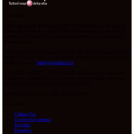
Cittaceleste.it
Il sito CittàCeleste.it di titolarità di Geo Editrice S.r.l., con sede in
Roma, Via Bomarzo n. 34, C.F, PI e numero di iscrizione al Reg.
Imprese n. 09724341004, è affiliato al network Gazzanet di RCS
Mediagroup S.p.a..
Unico responsabile dei contenuti (testi, foto, video e grafiche) è Geo
Editrice S.r.l.; per ogni comunicazione avente ad oggetto i contenuti
del Sito scrivere a
info@geoeditrice.it
.
CITTACELESTE.IT - TESTATA REGISTRATA N° 319/2008
PRESSO IL TRIBUNALE DI ROMA Registro degli Operatori
della Comunicazione N° 21553 del 04/10/2011
Copyright 2021-2026 © Tutti i diritti riservati.
Lazio News
Ultima Ora
Conferenze stampa
Infortuni
Formello