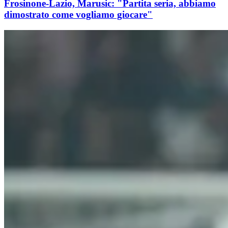
Frosinone-Lazio, Marusic: "Partita seria, abbiamo
dimostrato come vogliamo giocare"