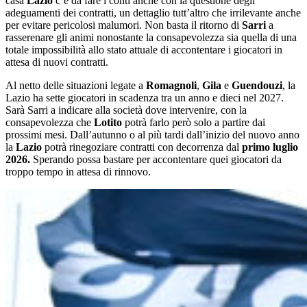
casa
Lazio
c’è da fare i conti anche con la questione degli
adeguamenti dei contratti, un dettaglio tutt’altro che irrilevante anche
per evitare pericolosi malumori. Non basta il ritorno di
Sarri
a
rasserenare gli animi nonostante la consapevolezza sia quella di una
totale impossibilità allo stato attuale di accontentare i giocatori in
attesa di nuovi contratti.
Al netto delle situazioni legate a
Romagnoli
,
Gila
e
Guendouzi
, la
Lazio ha sette giocatori in scadenza tra un anno e dieci nel 2027.
Sarà Sarri a indicare alla società dove intervenire, con la
consapevolezza che
Lotito
potrà farlo però solo a partire dai
prossimi mesi. Dall’autunno o al più tardi dall’inizio del nuovo anno
la
Lazio
potrà rinegoziare contratti con decorrenza dal
primo luglio
2026.
Sperando possa bastare per accontentare quei giocatori da
troppo tempo in attesa di rinnovo.