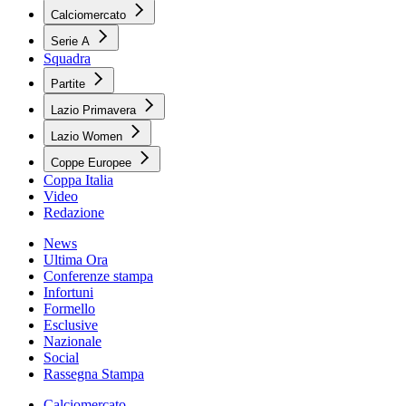
Calciomercato
Serie A
Squadra
Partite
Lazio Primavera
Lazio Women
Coppe Europee
Coppa Italia
Video
Redazione
News
Ultima Ora
Conferenze stampa
Infortuni
Formello
Esclusive
Nazionale
Social
Rassegna Stampa
Calciomercato