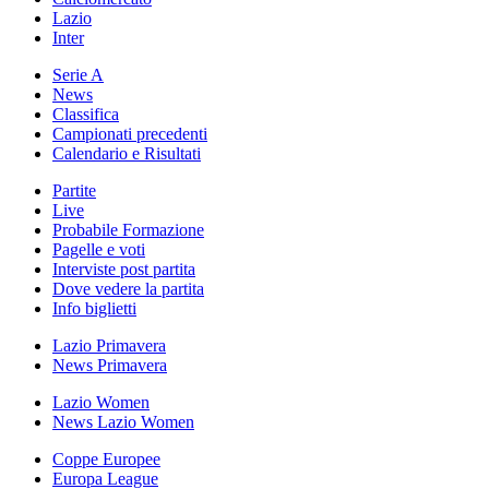
Lazio
Inter
Serie A
News
Classifica
Campionati precedenti
Calendario e Risultati
Partite
Live
Probabile Formazione
Pagelle e voti
Interviste post partita
Dove vedere la partita
Info biglietti
Lazio Primavera
News Primavera
Lazio Women
News Lazio Women
Coppe Europee
Europa League