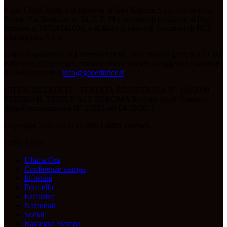
Il sito CittàCeleste.it di titolarità di Geo Editrice S.r.l., con sede in
Roma, Via Bomarzo n. 34, C.F, PI e numero di iscrizione al Reg.
Imprese n. 09724341004, è affiliato al network Gazzanet di RCS
Mediagroup S.p.a..
Unico responsabile dei contenuti (testi, foto, video e grafiche) è Geo
Editrice S.r.l.; per ogni comunicazione avente ad oggetto i contenuti
del Sito scrivere a
info@geoeditrice.it
.
CITTACELESTE.IT - TESTATA REGISTRATA N° 319/2008
PRESSO IL TRIBUNALE DI ROMA Registro degli Operatori
della Comunicazione N° 21553 del 04/10/2011
Copyright 2021-2026 © Tutti i diritti riservati.
Lazio News
Ultima Ora
Conferenze stampa
Infortuni
Formello
Esclusive
Nazionale
Social
Rassegna Stampa