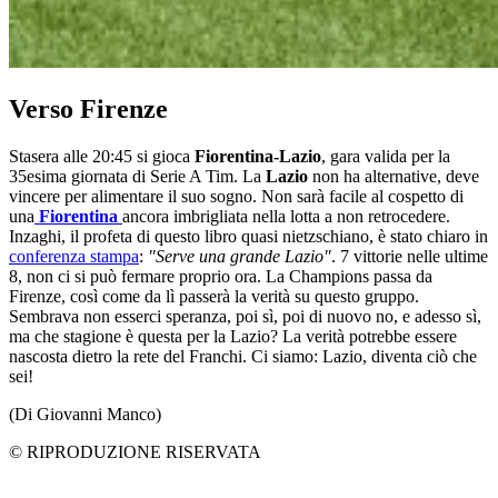
Verso Firenze
Stasera alle 20:45 si gioca
Fiorentina-Lazio
, gara valida per la
35esima giornata di Serie A Tim. La
Lazio
non ha alternative, deve
vincere per alimentare il suo sogno. Non sarà facile al cospetto di
una
Fiorentina
ancora imbrigliata nella lotta a non retrocedere.
Inzaghi, il profeta di questo libro quasi nietzschiano, è stato chiaro in
conferenza stampa
:
"Serve una grande Lazio"
. 7 vittorie nelle ultime
8, non ci si può fermare proprio ora. La Champions passa da
Firenze, così come da lì passerà la verità su questo gruppo.
Sembrava non esserci speranza, poi sì, poi di nuovo no, e adesso sì,
ma che stagione è questa per la Lazio? La verità potrebbe essere
nascosta dietro la rete del Franchi. Ci siamo: Lazio, diventa ciò che
sei!
(Di Giovanni Manco)
© RIPRODUZIONE RISERVATA