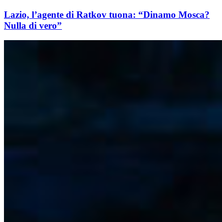
Lazio, l’agente di Ratkov tuona: “Dinamo Mosca?
Nulla di vero”