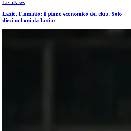
Lazio News
Lazio, Flaminio: il piano economico del club. Solo
dieci milioni da Lotito