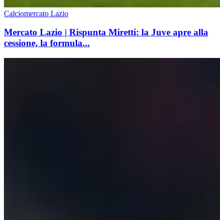
Calciomercato Lazio
Mercato Lazio | Rispunta Miretti: la Juve apre alla
cessione, la formula...