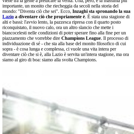
viene tra la gente a predicare la verità. Una, però, è la massima più
importante, un monito che riecheggia da secoli nella storia del
mondo: "Diventa ciò che sei". Ecco,
Inzaghi sta spronando la sua
Lazio
a diventare ciò che propriamente è
. È stata una stagione di
alti e bassi: l'avvio lento, la pazzesca ripresa con il quarto posto
riconquistato, il nuovo calo, ora un altro slancio che mette i
biancocelesti nelle condizioni di poter sperare fino alla fine per un
piazzamento che vorrebbe dire
Champions League
. Il processo di
individuazione di sé - che sta alla base del monito filosofico di cui
sopra - è cosa lunga e complessa, ci vuole una vita intera per
diventare ciò che si è, alla Lazio è servita un'intera stagione, ma ora
siamo al giro di boa: siamo alla svolta Champions.