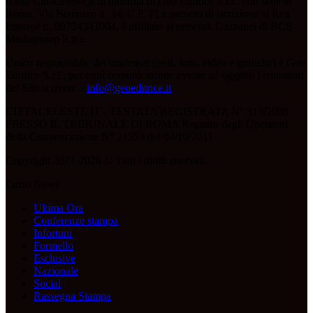
Il sito CittàCeleste.it di titolarità di Geo Editrice S.r.l., con sede in
Roma, Via Bomarzo n. 34, C.F, PI e numero di iscrizione al Reg.
Imprese n. 09724341004, è affiliato al network Gazzanet di RCS
Mediagroup S.p.a..
Unico responsabile dei contenuti (testi, foto, video e grafiche) è Geo
Editrice S.r.l.; per ogni comunicazione avente ad oggetto i contenuti
del Sito scrivere a
info@geoeditrice.it
.
CITTACELESTE.IT - TESTATA REGISTRATA N° 319/2008
PRESSO IL TRIBUNALE DI ROMA Registro degli Operatori
della Comunicazione N° 21553 del 04/10/2011
Copyright 2021-2026 © Tutti i diritti riservati.
Lazio News
Ultima Ora
Conferenze stampa
Infortuni
Formello
Esclusive
Nazionale
Social
Rassegna Stampa