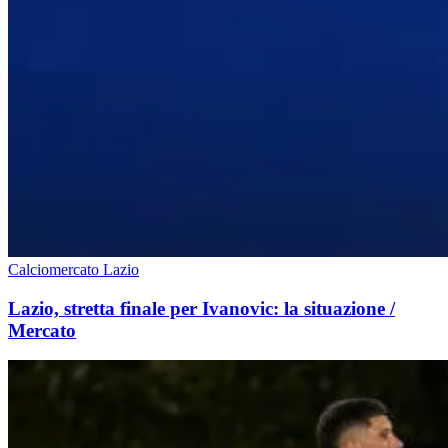
Calciomercato Lazio
Lazio, stretta finale per Ivanovic: la situazione /
Mercato