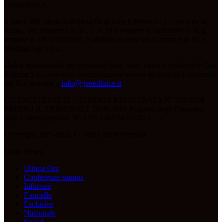
Cittaceleste.it
Il sito CittàCeleste.it di titolarità di Geo Editrice S.r.l., con sede in
Roma, Via Bomarzo n. 34, C.F, PI e numero di iscrizione al Reg.
Imprese n. 09724341004, è affiliato al network Gazzanet di RCS
Mediagroup S.p.a..
Unico responsabile dei contenuti (testi, foto, video e grafiche) è Geo
Editrice S.r.l.; per ogni comunicazione avente ad oggetto i contenuti
del Sito scrivere a
info@geoeditrice.it
.
CITTACELESTE.IT - TESTATA REGISTRATA N° 319/2008
PRESSO IL TRIBUNALE DI ROMA Registro degli Operatori
della Comunicazione N° 21553 del 04/10/2011
Copyright 2021-2026 © Tutti i diritti riservati.
Lazio News
Ultima Ora
Conferenze stampa
Infortuni
Formello
Esclusive
Nazionale
Social