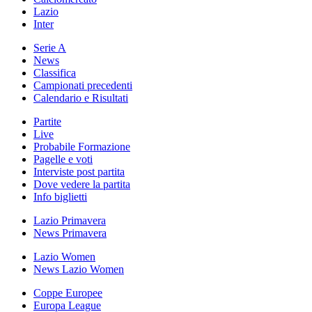
Lazio
Inter
Serie A
News
Classifica
Campionati precedenti
Calendario e Risultati
Partite
Live
Probabile Formazione
Pagelle e voti
Interviste post partita
Dove vedere la partita
Info biglietti
Lazio Primavera
News Primavera
Lazio Women
News Lazio Women
Coppe Europee
Europa League