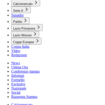
Calciomercato
Serie A
Squadra
Partite
Lazio Primavera
Lazio Women
Coppe Europee
Coppa Italia
Video
Redazione
News
Ultima Ora
Conferenze stampa
Infortuni
Formello
Esclusive
Nazionale
Social
Rassegna Stampa
Calciomercato