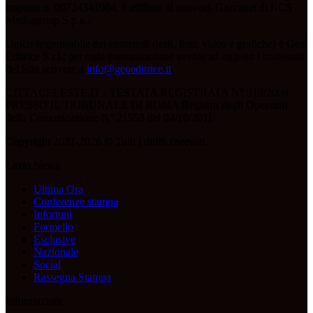
Imprese n. 09724341004, è affiliato al network Gazzanet di RCS
Mediagroup S.p.a..
Unico responsabile dei contenuti (testi, foto, video e grafiche) è Geo
Editrice S.r.l.; per ogni comunicazione avente ad oggetto i contenuti
del Sito scrivere a
info@geoeditrice.it
.
CITTACELESTE.IT - TESTATA REGISTRATA N° 319/2008
PRESSO IL TRIBUNALE DI ROMA Registro degli Operatori
della Comunicazione N° 21553 del 04/10/2011
Copyright 2021-2026 © Tutti i diritti riservati.
Lazio News
Ultima Ora
Conferenze stampa
Infortuni
Formello
Esclusive
Nazionale
Social
Rassegna Stampa
Informazioni