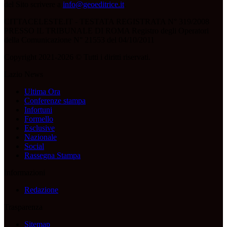
del Sito scrivere a
info@geoeditrice.it
.
CITTACELESTE.IT - TESTATA REGISTRATA N° 319/2008
PRESSO IL TRIBUNALE DI ROMA Registro degli Operatori
della Comunicazione N° 21553 del 04/10/2011
Copyright 2021-2026 © Tutti i diritti riservati.
Lazio News
Ultima Ora
Conferenze stampa
Infortuni
Formello
Esclusive
Nazionale
Social
Rassegna Stampa
Informazioni
Redazione
Trasparenza
Sitemap