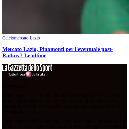
Calciomercato Lazio
Mercato Lazio, Pinamonti per l'eventuale post-
Ratkov? Le ultime
Cittaceleste.it
Il sito CittàCeleste.it di titolarità di Geo Editrice S.r.l., con sede in
Roma, Via Bomarzo n. 34, C.F, PI e numero di iscrizione al Reg.
Imprese n. 09724341004, è affiliato al network Gazzanet di RCS
Mediagroup S.p.a..
Unico responsabile dei contenuti (testi, foto, video e grafiche) è Geo
Editrice S.r.l.; per ogni comunicazione avente ad oggetto i contenuti