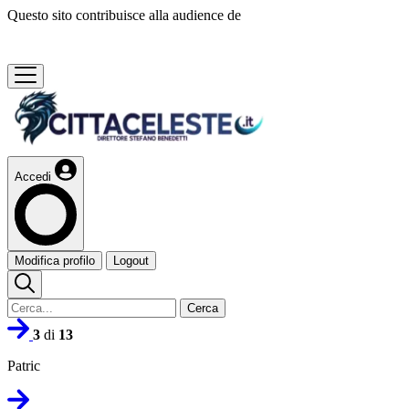
Questo sito contribuisce alla audience de
Accedi
Modifica profilo
Logout
Cerca
3
di
13
Patric