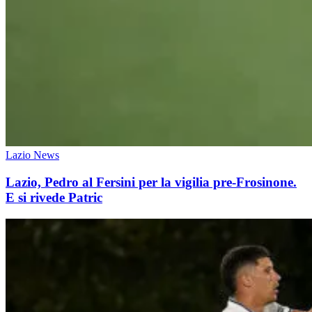
Lazio News
Lazio, Pedro al Fersini per la vigilia pre-Frosinone.
E si rivede Patric