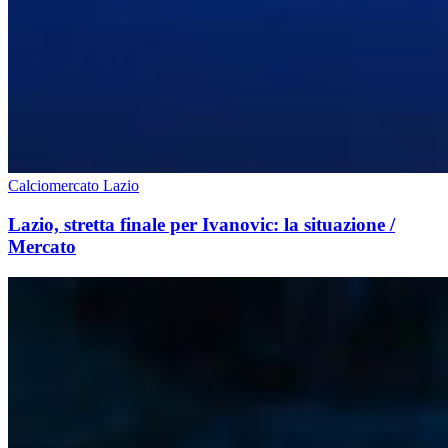
Calciomercato Lazio
Lazio, stretta finale per Ivanovic: la situazione /
Mercato