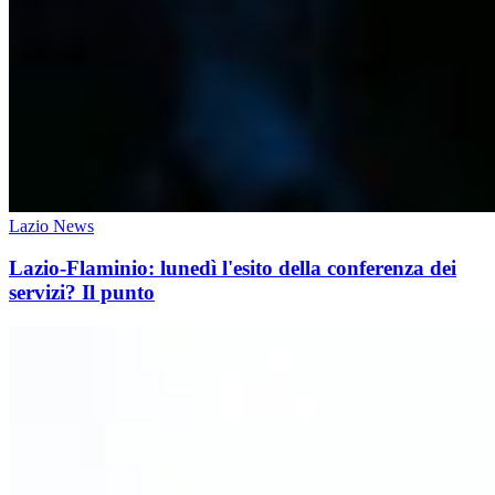
Lazio News
Lazio-Flaminio: lunedì l'esito della conferenza dei
servizi? Il punto