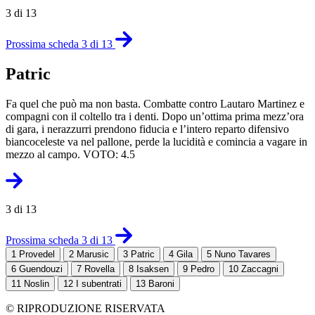
3 di 13
Prossima scheda 3 di 13
Patric
Fa quel che può ma non basta. Combatte contro Lautaro Martinez e
compagni con il coltello tra i denti. Dopo un’ottima prima mezz’ora
di gara, i nerazzurri prendono fiducia e l’intero reparto difensivo
biancoceleste va nel pallone, perde la lucidità e comincia a vagare in
mezzo al campo. VOTO: 4.5
3 di 13
Prossima scheda 3 di 13
1
Provedel
2
Marusic
3
Patric
4
Gila
5
Nuno Tavares
6
Guendouzi
7
Rovella
8
Isaksen
9
Pedro
10
Zaccagni
11
Noslin
12
I subentrati
13
Baroni
© RIPRODUZIONE RISERVATA