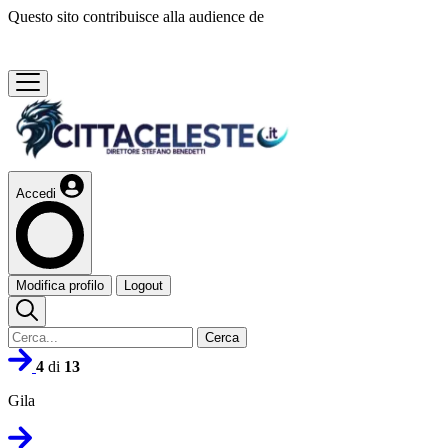
Questo sito contribuisce alla audience de
Accedi
Modifica profilo
Logout
Cerca
4
di
13
Gila