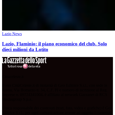
Lazio News
Lazio, Flaminio: il piano economico del club. Solo
dieci milioni da Lotito
Cittaceleste.it
Il sito CittàCeleste.it di titolarità di Geo Editrice S.r.l., con sede in
Roma, Via Bomarzo n. 34, C.F, PI e numero di iscrizione al Reg.
Imprese n. 09724341004, è affiliato al network Gazzanet di RCS
Mediagroup S.p.a..
Unico responsabile dei contenuti (testi, foto, video e grafiche) è Geo
Editrice S.r.l.; per ogni comunicazione avente ad oggetto i contenuti