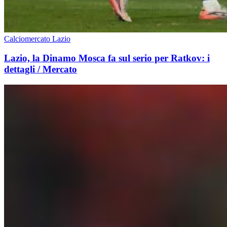
Calciomercato Lazio
Lazio, la Dinamo Mosca fa sul serio per Ratkov: i
dettagli / Mercato