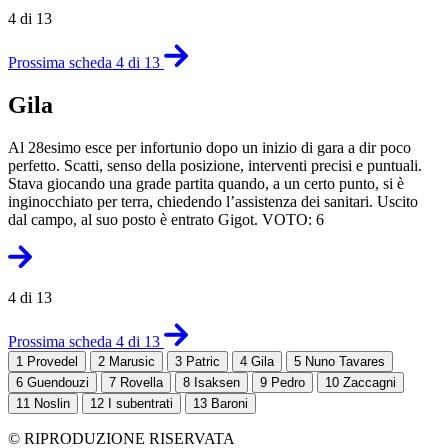
4 di 13
Prossima scheda 4 di 13
Gila
Al 28esimo esce per infortunio dopo un inizio di gara a dir poco
perfetto. Scatti, senso della posizione, interventi precisi e puntuali.
Stava giocando una grade partita quando, a un certo punto, si è
inginocchiato per terra, chiedendo l’assistenza dei sanitari. Uscito
dal campo, al suo posto è entrato Gigot. VOTO: 6
4 di 13
Prossima scheda 4 di 13
1
Provedel
2
Marusic
3
Patric
4
Gila
5
Nuno Tavares
6
Guendouzi
7
Rovella
8
Isaksen
9
Pedro
10
Zaccagni
11
Noslin
12
I subentrati
13
Baroni
© RIPRODUZIONE RISERVATA