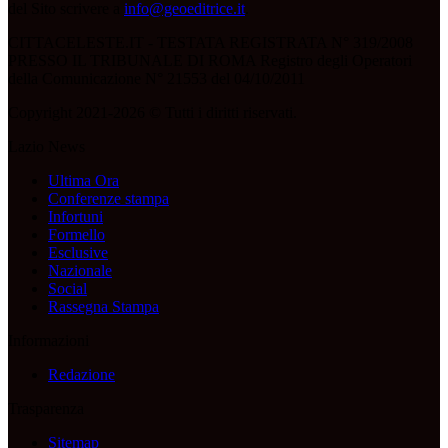
del Sito scrivere a
info@geoeditrice.it
.
CITTACELESTE.IT - TESTATA REGISTRATA N° 319/2008
PRESSO IL TRIBUNALE DI ROMA Registro degli Operatori
della Comunicazione N° 21553 del 04/10/2011
Copyright 2021-2026 © Tutti i diritti riservati.
Lazio News
Ultima Ora
Conferenze stampa
Infortuni
Formello
Esclusive
Nazionale
Social
Rassegna Stampa
Informazioni
Redazione
Trasparenza
Sitemap