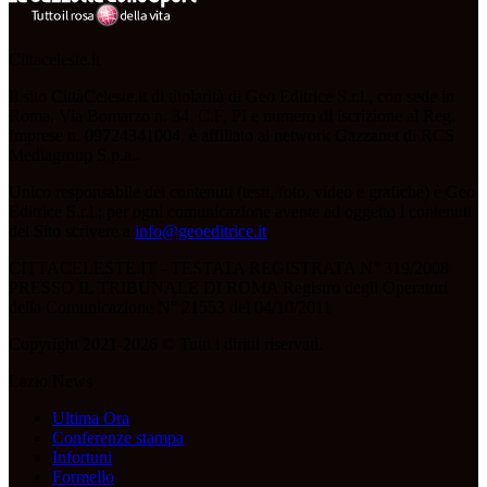
Cittaceleste.it
Il sito CittàCeleste.it di titolarità di Geo Editrice S.r.l., con sede in
Roma, Via Bomarzo n. 34, C.F, PI e numero di iscrizione al Reg.
Imprese n. 09724341004, è affiliato al network Gazzanet di RCS
Mediagroup S.p.a..
Unico responsabile dei contenuti (testi, foto, video e grafiche) è Geo
Editrice S.r.l.; per ogni comunicazione avente ad oggetto i contenuti
del Sito scrivere a
info@geoeditrice.it
.
CITTACELESTE.IT - TESTATA REGISTRATA N° 319/2008
PRESSO IL TRIBUNALE DI ROMA Registro degli Operatori
della Comunicazione N° 21553 del 04/10/2011
Copyright 2021-2026 © Tutti i diritti riservati.
Lazio News
Ultima Ora
Conferenze stampa
Infortuni
Formello