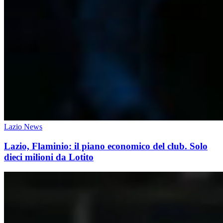
Lazio News
Lazio, Flaminio: il piano economico del club. Solo
dieci milioni da Lotito