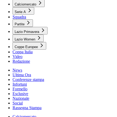
Calciomercato
Serie A
Squadra
Partite
Lazio Primavera
Lazio Women
Coppe Europee
Coppa Italia
Video
Redazione
News
Ultima Ora
Conferenze stampa
Infortuni
Formello
Esclusive
Nazionale
Social
Rassegna Stampa
Calciomercato