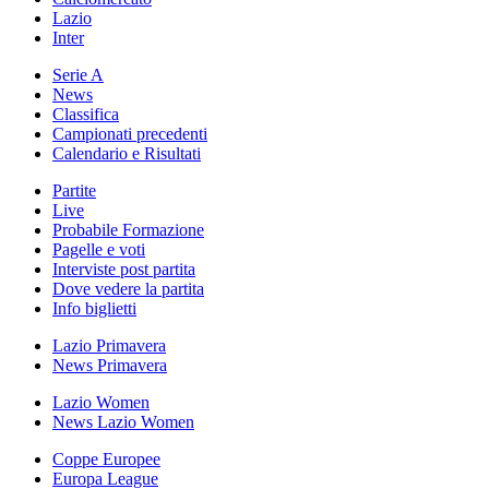
Lazio
Inter
Serie A
News
Classifica
Campionati precedenti
Calendario e Risultati
Partite
Live
Probabile Formazione
Pagelle e voti
Interviste post partita
Dove vedere la partita
Info biglietti
Lazio Primavera
News Primavera
Lazio Women
News Lazio Women
Coppe Europee
Europa League