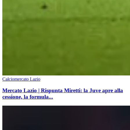
Calciomercato Lazio
Mercato Lazio | Rispunta Miretti: la Juve apre alla
cessione, la formula...