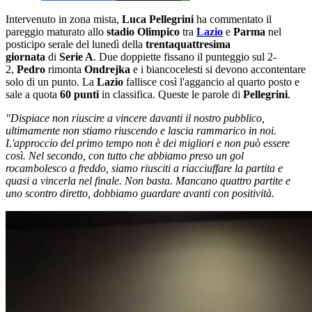
Intervenuto in zona mista,
Luca Pellegrini
ha commentato il
pareggio maturato allo
stadio Olimpico
tra
Lazio
e
Parma
nel
posticipo serale del lunedì della
trentaquattresima
giornata
di
Serie A
. Due doppiette fissano il punteggio sul 2-
2,
Pedro
rimonta
Ondrejka
e i biancocelesti si devono accontentare
solo di un punto. La
Lazio
fallisce così l'aggancio al quarto posto e
sale a quota
60 punti
in classifica. Queste le parole di
Pellegrini
.
"Dispiace non riuscire a vincere davanti il nostro pubblico,
ultimamente non stiamo riuscendo e lascia rammarico in noi.
L'approccio del primo tempo non è dei migliori e non può essere
così. Nel secondo, con tutto che abbiamo preso un gol
rocambolesco a freddo, siamo riusciti a riacciuffare la partita e
quasi a vincerla nel finale. Non basta. Mancano quattro partite e
uno scontro diretto, dobbiamo guardare avanti con positività.