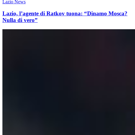
Lazio News
Lazio, l’agente di Ratkov tuona: “Dinamo Mosca?
Nulla di vero”