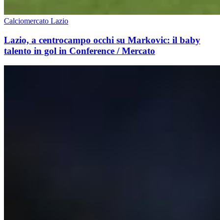
Calciomercato Lazio
Lazio, a centrocampo occhi su Markovic: il baby
talento in gol in Conference / Mercato