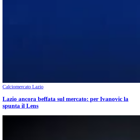
Calciomercato Lazio
Lazio ancora beffata sul mercato: per Ivanovic la
spunta il Lens