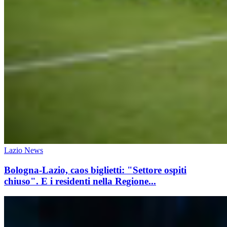
Lazio News
Bologna-Lazio, caos biglietti: "Settore ospiti
chiuso". E i residenti nella Regione...