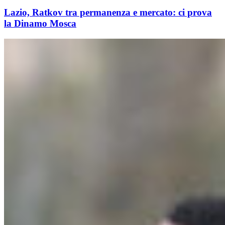
Lazio, Ratkov tra permanenza e mercato: ci prova
la Dinamo Mosca