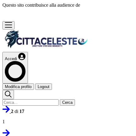
Questo sito contribuisce alla audience de
Accedi
Modifica profilo
Logout
Cerca
2
di
17
1