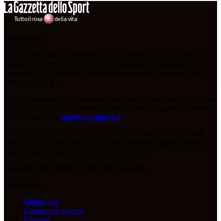
Cittaceleste.it
Il sito CittàCeleste.it di titolarità di Geo Editrice S.r.l., con sede in
Roma, Via Bomarzo n. 34, C.F, PI e numero di iscrizione al Reg.
Imprese n. 09724341004, è affiliato al network Gazzanet di RCS
Mediagroup S.p.a..
Unico responsabile dei contenuti (testi, foto, video e grafiche) è Geo
Editrice S.r.l.; per ogni comunicazione avente ad oggetto i contenuti
del Sito scrivere a
info@geoeditrice.it
.
CITTACELESTE.IT - TESTATA REGISTRATA N° 319/2008
PRESSO IL TRIBUNALE DI ROMA Registro degli Operatori
della Comunicazione N° 21553 del 04/10/2011
Copyright 2021-2026 © Tutti i diritti riservati.
Lazio News
Ultima Ora
Conferenze stampa
Infortuni