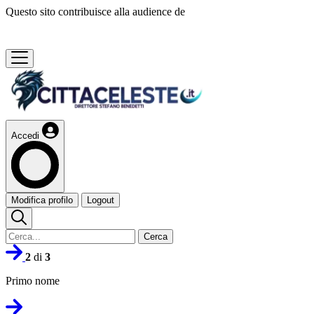
Questo sito contribuisce alla audience de
Accedi
Modifica profilo
Logout
Cerca
2
di
3
Primo nome