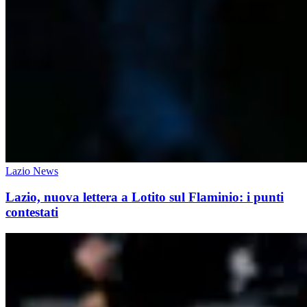
Lazio News
Lazio, nuova lettera a Lotito sul Flaminio: i punti
contestati