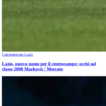
Calciomercato Lazio
Lazio, nuovo nome per il centrocampo: occhi sul
classe 2008 Markovic / Mercato