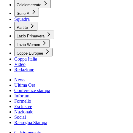
Calciomercato
Serie A
Squadra
Partite
Lazio Primavera
Lazio Women
Coppe Europee
Coppa Italia
Video
Redazione
News
Ultima Ora
Conferenze stampa
Infortuni
Formello
Esclusive
Nazionale
Social
Rassegna Stampa
Calciomercato