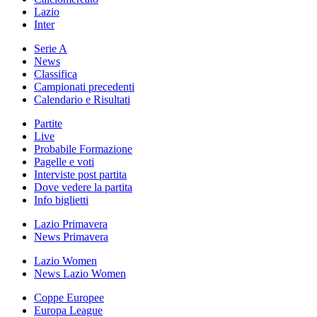
Lazio
Inter
Serie A
News
Classifica
Campionati precedenti
Calendario e Risultati
Partite
Live
Probabile Formazione
Pagelle e voti
Interviste post partita
Dove vedere la partita
Info biglietti
Lazio Primavera
News Primavera
Lazio Women
News Lazio Women
Coppe Europee
Europa League