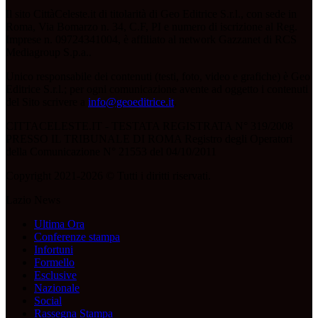
Il sito CittàCeleste.it di titolarità di Geo Editrice S.r.l., con sede in
Roma, Via Bomarzo n. 34, C.F, PI e numero di iscrizione al Reg.
Imprese n. 09724341004, è affiliato al network Gazzanet di RCS
Mediagroup S.p.a..
Unico responsabile dei contenuti (testi, foto, video e grafiche) è Geo
Editrice S.r.l.; per ogni comunicazione avente ad oggetto i contenuti
del Sito scrivere a
info@geoeditrice.it
.
CITTACELESTE.IT - TESTATA REGISTRATA N° 319/2008
PRESSO IL TRIBUNALE DI ROMA Registro degli Operatori
della Comunicazione N° 21553 del 04/10/2011
Copyright 2021-2026 © Tutti i diritti riservati.
Lazio News
Ultima Ora
Conferenze stampa
Infortuni
Formello
Esclusive
Nazionale
Social
Rassegna Stampa